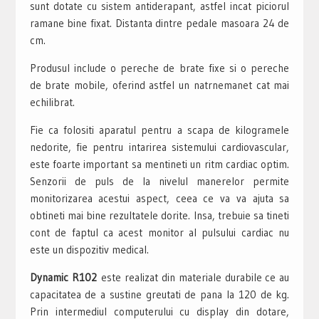
sunt dotate cu sistem antiderapant, astfel incat piciorul
ramane bine fixat. Distanta dintre pedale masoara 24 de
cm.
Produsul include o pereche de brate fixe si o pereche
de brate mobile, oferind astfel un natrnemanet cat mai
echilibrat.
Fie ca folositi aparatul pentru a scapa de kilogramele
nedorite, fie pentru intarirea sistemului cardiovascular,
este foarte important sa mentineti un ritm cardiac optim.
Senzorii de puls de la nivelul manerelor permite
monitorizarea acestui aspect, ceea ce va va ajuta sa
obtineti mai bine rezultatele dorite. Insa, trebuie sa tineti
cont de faptul ca acest monitor al pulsului cardiac nu
este un dispozitiv medical.
Dynamic R102
este realizat din materiale durabile ce au
capacitatea de a sustine greutati de pana la 120 de kg.
Prin intermediul computerului cu display din dotare,