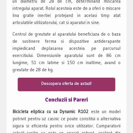
un diametru de 28 de cm, determinand miscarea
intregului aparat. Rolul acesteia este de a oferi o miscare
lina gratie inertiei protejand in acelasi timp atat
articulatiile utilizatorului, cat si aparatul in sine.
Centrul de greutate al aparatului beneficiaza de o baza
de sustinere ferma si dispozitive antiderapante
impiedicand deplasarea acesteia pe parcursul
exercitiului. Dimensiunile aparatului sunt de 86 cm
lungime, 51 cm latime si 150 cm inaltime, avand o
greutate de 28 de kg.
Descopera oferta de astazi!
Concluzii si Pareri
Bicicleta eliptica cu sa Dynamic R102
este un model
potrivit pentru uz casnic ce poate constitui o alternativa
sigura si eficienta pentru orice utilizator. Cumparatorii
actuali sustin ca este un aparat robust, realizat din