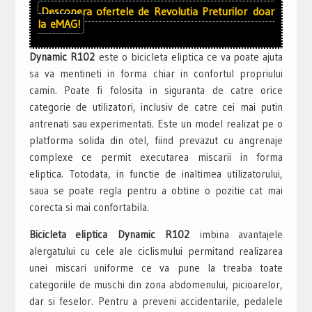
Descopera ofertele de
Revolutia Preturilor
doar
la
eMAG!
Dynamic R102
este o bicicleta eliptica ce va poate ajuta
sa va mentineti in forma chiar in confortul propriului
camin. Poate fi folosita in siguranta de catre orice
categorie de utilizatori, inclusiv de catre cei mai putin
antrenati sau experimentati. Este un model realizat pe o
platforma solida din otel, fiind prevazut cu angrenaje
complexe ce permit executarea miscarii in forma
eliptica. Totodata, in functie de inaltimea utilizatorului,
saua se poate regla pentru a obtine o pozitie cat mai
corecta si mai confortabila.
Bicicleta eliptica
Dynamic R102
imbina avantajele
alergatului cu cele ale ciclismului permitand realizarea
unei miscari uniforme ce va pune la treaba toate
categoriile de muschi din zona abdomenului, picioarelor,
dar si feselor. Pentru a preveni accidentarile, pedalele