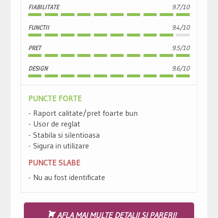
FIABILITATE
9.7/10
FUNCTII
9.4/10
PRET
9.5/10
DESIGN
9.6/10
PUNCTE FORTE
Raport calitate/pret foarte bun
Usor de reglat
Stabila si silentioasa
Sigura in utilizare
PUNCTE SLABE
Nu au fost identificate
AFLA MAI MULTE DETALII SI PARERI!