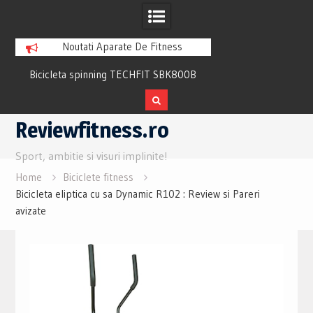
Noutati Aparate De Fitness
Bicicleta spinning TECHFIT SBK800B
Bicicleta fitness cu 
Review si Pareri utile
recuperare TECHFI
Skip
Reviewfitness.ro
to
content
Sport, ambitie si visuri implinite!
Home
Biciclete fitness
Bicicleta eliptica cu sa Dynamic R102 : Review si Pareri
avizate