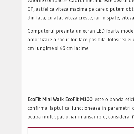
valorile compacte. Cadrul metalic este destul d
CP, astfel ca viteza maxima pe care o putem obti
din fata, cu atat viteza creste, iar in spate, vitez
Computerul prezinta un ecran LED foarte modern ce
amortizare a socurilor face posibila folosirea 
cm lungime si 46 cm latime.
EcoFit Mini Walk EcoFit M100
este o banda efic
confirma faptul ca functioneaza in parametri op
ocupa mult spatiu, iar in ansamblu, considera
r