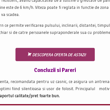
e rezistent, avand capacitatea de a sustine o greutate de pan
ne este de 6 km/h. Viteza poate fi reglata in functie de zona 
a va scadea.
 permite verificarea pulsului, inclinarii, distantei, timpului
ei chiar si de catre persoanele supraponderale sua cu proble
DESCOPERA OFERTA DE ASTAZI!
Concluzii si Pareri
ienta, recomandata pentru uz casnic, ce asigura un antrenam
timi fiind silentioasa si usor de folosit. Principalul motiv
aportul calitate/pret foarte bun.