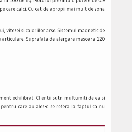
a la 100 de kg. Motorul prezinta o putere de 0.9
pe care calci. Cu cat de apropii mai mult de zona
, vitezei si caloriilor arse. Sistemul magnetic de
me articulare. Suprafata de alergare masoara 120
ent echilibrat. Clientii sutn multumiti de ea si
 pentru care au ales-o se refera la faptul ca nu