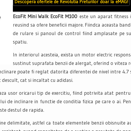
Descopera ofertele de
Revolutia Preturilor
doar la
eMAG!
EcoFit Mini Walk EcoFit M100
este un aparat fitness 
reusind sa ofere beneficii majore. Fiindca aceasta ba
de rulare si panoul de control fiind amplasate pe s
spatiu.
In interiorul acesteia, exista un motor electric respon
sustinut suprafata benzii de alergat, oferind o viteza r
clinare poate fi reglat datorita diferentei de nivel intre 4.7
t descult, cat si incaltat cu adidasi.
za usor oricarui tip de exercitiu, fiind potrivita atat pentru
ui de inclinare in functie de conditia fizica pe care o ai. Pe
ste destul de rapida.
ine delimitate, astfel ca toate elementele benzii obisnuite 