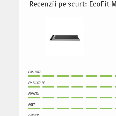
Recenzii pe scurt: EcoFit 
CALITATE
FIABILITATE
FUNCTII
PRET
DESIGN