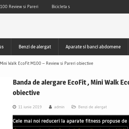
 TECHFIT SBK800B Review si Pareri
Bicicleta fitness cu spatar-ori
TECHFIT R400N Review si
ss
Benzi de alergat
Aparate si banci abdomene
 Mini Walk EcoFit M100 – Review si Pareri obiective
Banda de alergare EcoFit , Mini Walk Ec
obiective
11 iunie 2019
admin
Benzi de alergat
Cele mai noi reduceri la aparate fitness propuse de