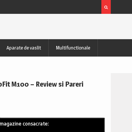
zontala de recuperare
Bicicleta indoor cycling FitTronic® SB50
Pareri
Aparate de vaslit
Multifunctionale
oFit M100 – Review si Pareri
 magazine consacrate: