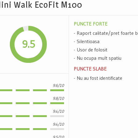
Mini Walk EcoFit M100
PUNCTE FORTE
Raport calitate/pret foarte 
9.5
Silentioasa
Usor de folosit
Nu ocupa mult spatiu
PUNCTE SLABE
Nu au fost identificate
9.6/10
9.8/10
9.4/10
9.4/10
9.5/10