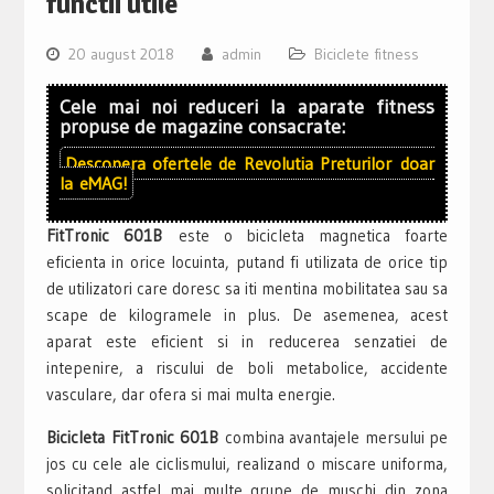
functii utile
20 august 2018
admin
Biciclete fitness
Cele mai noi reduceri la aparate fitness
propuse de magazine consacrate:
Descopera ofertele de
Revolutia Preturilor
doar
la
eMAG!
FitTronic 601B
este o bicicleta magnetica foarte
eficienta in orice locuinta, putand fi utilizata de orice tip
de utilizatori care doresc sa iti mentina mobilitatea sau sa
scape de kilogramele in plus. De asemenea, acest
aparat este eficient si in reducerea senzatiei de
intepenire, a riscului de boli metabolice, accidente
vasculare, dar ofera si mai multa energie.
Bicicleta FitTronic 601B
combina avantajele mersului pe
jos cu cele ale ciclismului, realizand o miscare uniforma,
solicitand astfel mai multe grupe de muschi din zona