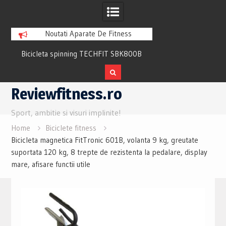
Noutati Aparate De Fitness
Bicicleta spinning TECHFIT SBK800B
Bicicleta fitness cu 
Review si Pareri utile
recuperare TECHFI
Skip
Reviewfitness.ro
to
content
Sport, ambitie si visuri implinite!
Home
Biciclete fitness
Bicicleta magnetica FitTronic 601B, volanta 9 kg, greutate
suportata 120 kg, 8 trepte de rezistenta la pedalare, display
mare, afisare functii utile