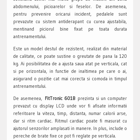
abdomenului, picioarelor si feselor. De asemenea,
pentru prevenire oricarui incident, pedalele sunt
prevazute cu sistem antiderapant cu curea ajustabila,
mentinand piciorul bine fixat pe toata durata
antrenamentului.
Este un model destul de rezistent, realizat din material
de calitate, ce poate sustine o greutate de pana la 120
kg. Ai posibilitatea de a ajusta saua atat pe verticala, cat
si pe orizontala, in functie de inaltimea pe care o ai,
asigurand o pozitie cat mai corecta si comoda in timpul
antrenamentului.
De asemenea,
FitTronic 601B
prezinta si un computer
prevazut cu display LCD unde vor fi afisate informatii
referitoare la viteza, timp, distanta, numar calorii arse,
dar si ritm cardiac. Ritmul cardiac poate fi masurat cu
ajutorul senzorilor amplasati in manere. In plus, include o
pereche de brate fixe ce pot fi reglate pe verticala.