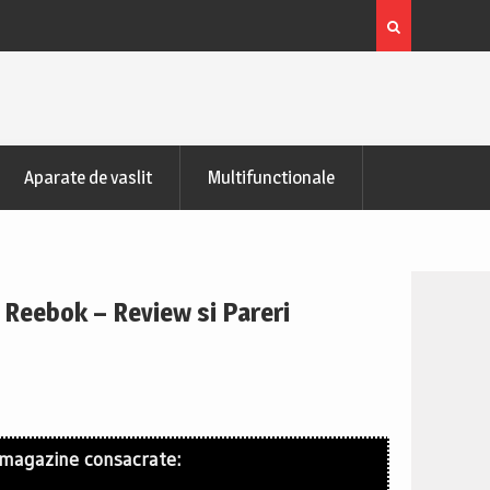
zontala de recuperare
Bicicleta indoor cycling FitTronic® SB50
Pareri
Aparate de vaslit
Multifunctionale
 Reebok – Review si Pareri
 magazine consacrate: