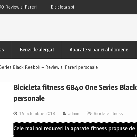
 TECHFIT SBK800B Review si Pareri
Bicicleta fitness cu spatar-ori
TECHFIT R400N Review si
ss
Benzi de alergat
Aparate si banci abdomene
 Series Black Reebok – Review si Pareri personale
Bicicleta fitness GB40 One Series Black
personale
15 octombrie 2018
admin
Biciclete fitness
Cele mai noi reduceri la aparate fitness propuse de