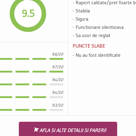
Raport calitate/pret foarte 
9.5
Stabila
Sigura
Functionare silentioasa
Sa usor de reglat
PUNCTE SLABE
9.6/10
Nu au fost identificate
9.7/10
9.4/10
9.4/10
9.3/10
AFLA SI ALTE DETALII SI PARERI!