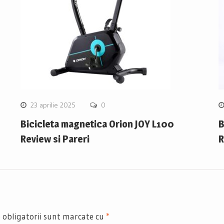
23 aprilie 2025
0
Bicicleta magnetica Orion JOY L100
B
Review si Pareri
R
 obligatorii sunt marcate cu
*