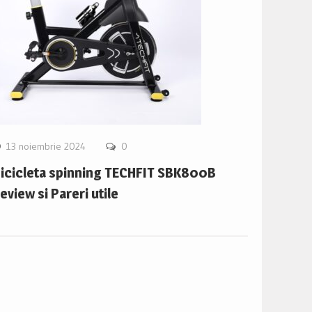
13 noiembrie 2024
0
icicleta spinning TECHFIT SBK800B
eview si Pareri utile