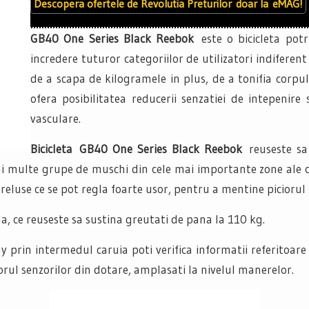
Descopera ofertele de
Revolutia Preturilor
doar la
eMAG!
GB40 One Series Black Reebok
este o bicicleta pot
incredere tuturor categoriilor de utilizatori indiferent
de a scapa de kilogramele in plus, de a tonifia corpul
ofera posibilitatea reducerii senzatiei de intepenire 
vasculare.
Bicicleta GB40 One Series Black Reebok
reuseste sa
 mai multe grupe de muschi din cele mai importante zone ale
cureluse ce se pot regla foarte usor, pentru a mentine picior
da, ce reuseste sa sustina greutati de pana la 110 kg.
prin intermedul caruia poti verifica informatii referitoare 
orul senzorilor din dotare, amplasati la nivelul manerelor.