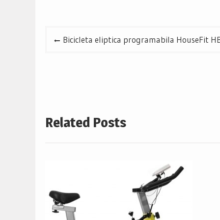
Navigare
Bicicleta eliptica programabila HouseFit HB
în
articole
Related Posts