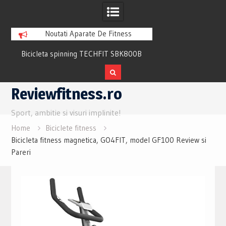
Noutati Aparate De Fitness
Bicicleta spinning TECHFIT SBK800B
Bicicleta fitness cu 
Review si Pareri utile
recuperare TECHFI
Skip
Reviewfitness.ro
to
content
Sport, ambitie si visuri implinite!
Home
Biciclete fitness
Bicicleta fitness magnetica, GO4FIT, model GF100 Review si
Pareri