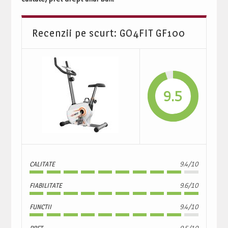
Recenzii pe scurt: GO4FIT GF100
9.5
CALITATE
9.4/10
FIABILITATE
9.6/10
FUNCTII
9.4/10
PRET
9.5/10