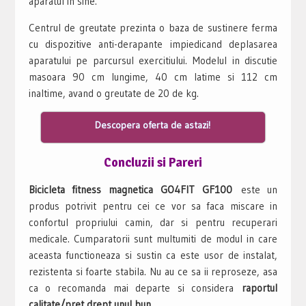
aparatul in sine.
Centrul de greutate prezinta o baza de sustinere ferma
cu dispozitive anti-derapante impiedicand deplasarea
aparatului pe parcursul exercitiului. Modelul in discutie
masoara 90 cm lungime, 40 cm latime si 112 cm
inaltime, avand o greutate de 20 de kg.
Descopera oferta de astazi!
Concluzii si Pareri
Bicicleta fitness magnetica GO4FIT GF100
este un
produs potrivit pentru cei ce vor sa faca miscare in
confortul propriului camin, dar si pentru recuperari
medicale. Cumparatorii sunt multumiti de modul in care
aceasta functioneaza si sustin ca este usor de instalat,
rezistenta si foarte stabila. Nu au ce sa ii reproseze, asa
ca o recomanda mai departe si considera
raportul
calitate/pret drept unul bun.