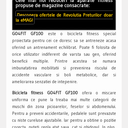
Cele mai noi reduceri la aparate fitness
propuse de magazine consacrate:
Descopera ofertele de
Revolutia Preturilor
doar
la
eMAG!
GO4FIT GF100
este o bicicleta fitness special
proiectata pentru cei ce doresc sa se antreneze acasa
oferind un antrenament echilibrat. Poate fi folosita de
orice utilizator indiferent de varsta sau gen, oferind
beneficii multiple. Printre acestea se numara
imbunatatirea mobilitatii si prevenirea riscului de
accidente vasculare si boli metabolice, dar si
ameliorarea senzatiei de intepenire.
Bicicleta fitness GO4FIT GF100
ofera o miscare
uniforma ce pune la treaba mai multe categorii de
muschi din zona picioarelor, feselor si abdomenului.
Pentru a preveni accidentarile, pedalele sunt prevazute
cu niste cureluse ajustabile. Iar pentru a obtine o pozitie
corecta, puteti regla atat saua, cat si ghidonul. In plus,