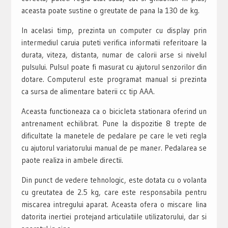
aceasta poate sustine o greutate de pana la 130 de kg.
In acelasi timp, prezinta un computer cu display prin
intermediul caruia puteti verifica informatii referitoare la
durata, viteza, distanta, numar de calorii arse si nivelul
pulsului. Pulsul poate fi masurat cu ajutorul senzorilor din
dotare. Computerul este programat manual si prezinta
ca sursa de alimentare baterii cc tip AAA.
Aceasta functioneaza ca o bicicleta stationara oferind un
antrenament echilibrat. Pune la dispozitie 8 trepte de
dificultate la manetele de pedalare pe care le veti regla
cu ajutorul variatorului manual de pe maner. Pedalarea se
paote realiza in ambele directii.
Din punct de vedere tehnologic, este dotata cu o volanta
cu greutatea de 2.5 kg, care este responsabila pentru
miscarea intregului aparat. Aceasta ofera o miscare lina
datorita inertiei protejand articulatiile utilizatorului, dar si