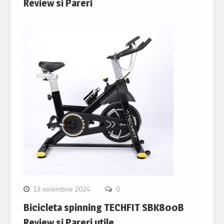
Review si Pareri
13 noiembrie 2024
0
Bicicleta spinning TECHFIT SBK800B
Review si Pareri utile