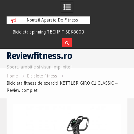
Noutati Aparate De Fitness
Bicicleta spinning TECHFIT SBK800B
Bicicleta fitness cu 
Review si Pareri utile
recuperare TECHFI
Skip
Reviewfitness.ro
to
content
Sport, ambitie si visuri implinite!
Home
Biciclete fitness
Bicicleta fitness de exercitii KETTLER GIRO C1 CLASSIC –
Review complet