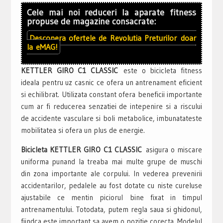
Cele mai noi reduceri la aparate fitness
propuse de magazine consacrate:
Descopera ofertele de
Revolutia Preturilor
doar
la
eMAG!
KETTLER GIRO C1 CLASSIC
este o bicicleta fitness
ideala pentru uz casnic ce ofera un antrenament eficient
si echilibrat. Utilizata constant ofera beneficii importante
cum ar fi reducerea senzatiei de intepenire si a riscului
de accidente vasculare si boli metabolice, imbunatateste
mobilitatea si ofera un plus de energie.
Bicicleta KETTLER GIRO C1 CLASSIC
asigura o miscare
uniforma punand la treaba mai multe grupe de muschi
din zona importante ale corpului. In vederea prevenirii
accidentarilor, pedalele au fost dotate cu niste cureluse
ajustabile ce mentin piciorul bine fixat in timpul
antrenamentului. Totodata, putem regla saua si ghidonul,
fiindca este important sa avem o pozitie corecta. Modelul