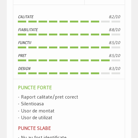
CALITATE
8.2/10
FIABILITATE
8.8/10
FUNCTII
8.5/10
PRET
8.5/10
DESIGN
8.3/10
PUNCTE FORTE
Raport calitate/pret corect
Silentioasa
Usor de montat
Usor de utilizat
PUNCTE SLABE
Nu au fost identificate