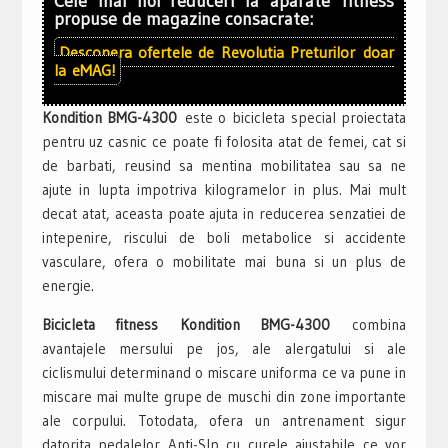
Cele mai noi reduceri la aparate fitness
propuse de magazine consacrate:
Descopera ofertele de
Revolutia Preturilor
doar
la
eMAG!
Kondition BMG-4300
este o bicicleta special proiectata
pentru uz casnic ce poate fi folosita atat de femei, cat si
de barbati, reusind sa mentina mobilitatea sau sa ne
ajute in lupta impotriva kilogramelor in plus. Mai mult
decat atat, aceasta poate ajuta in reducerea senzatiei de
intepenire, riscului de boli metabolice si accidente
vasculare, ofera o mobilitate mai buna si un plus de
energie.
Bicicleta fitness Kondition BMG-4300
combina
avantajele mersului pe jos, ale alergatului si ale
ciclismului determinand o miscare uniforma ce va pune in
miscare mai multe grupe de muschi din zone importante
ale corpului. Totodata, ofera un antrenament sigur
datorita pedalelor Anti-Slp cu curele ajustabile ce vor