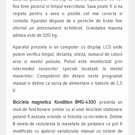
fixa bine piciorul in timpul exercitiului. Saua poate fi si ea
reglata pentru a avea o pozitie cat mai corecta si
comoda. Aparatul dispune de o pereche de brate fixe
oferind un antrenament echilibrat. Greutatea maxima
admisa este de 100 kg.
Aparatul prezinta si un computer cu display LCD unde
putem verifica timpul, distanta, viteza, numarul de calorii
arse si nivelul pulsului. Pulsul este monitorizat prin
intermediul senzorilor speciali localizati la nivelul
manerelor. Computerul din dotare seste programat
manual si detine ca sursa de alimentare o baterie de 1.5
V.
Bicicleta magnetica Kondition BMG-4300
prezinta un
mod de functionare similar cu al unei biciclete stationare
putand fi asezata oriunde si folosita cu incredere. Detine
8 nivele de rezistenta la manetele de pedalare ce pot fi
modificate cu ajutorul variatorului manual cu sistem de