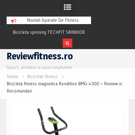
Noutati Aparate De Fitness
Bicicleta spinning TECHFIT SBK800B
Bicicleta fitness cu 
Review si Pareri utile
recuperare TECHFI
Skip
Reviewfitness.ro
to
content
Sport, ambitie si visuri implinite!
Home
Biciclete fitness
Bicicleta fitness magnetica Kondition BMG-4300 – Review si
Recomandari