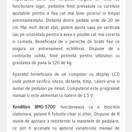
functionare sigur, pedalele fiind prevazute cu cureluse
ajustabile pentru a fixa cat mai bine piciorul in timpul
antrenamentului. Distanta dintre pedale este de 20 de
cm. Mai mult decat atat, putem ajusta saua pe verticala
sau pe orizontala pentru a avea o pozitie cat mai corecta
si comoda. Beneficiaza de o pereche de brate fixe ce
asigura un antrenament echilibrat. Dispune de o
contructie solida, fiind potrivita pentru utilizatori cu
greutatea de pana la 120 de kg.
Aparatul beneficiaza de un computer cu display LCD
unde putem verifica viteza, distanta, timp, calorii arse si
numar de pedalari pe minut. Computerul este programat
manual si este alimentat cu baterii de 1.5 V.
Kondition BMG-5700
functioneaza ca o bicicleta
stationara, putand fi folosita chiar si zilnic. Dispune de 8
nivele de ajustare a rezistentei la manetele de pedalare,
ce pot fi accesate cu ajutorul variatorului manaul de