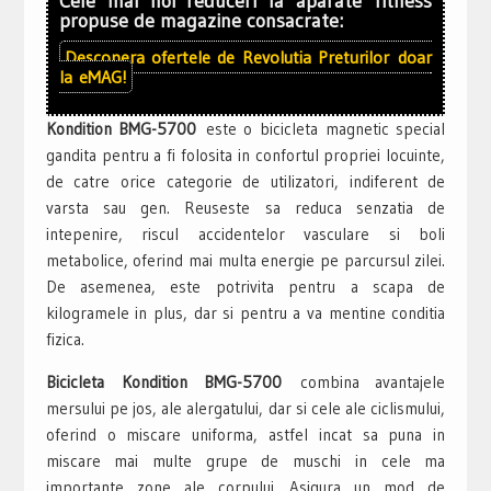
Cele mai noi reduceri la aparate fitness
propuse de magazine consacrate:
Descopera ofertele de
Revolutia Preturilor
doar
la
eMAG!
Kondition BMG-5700
este o bicicleta magnetic special
gandita pentru a fi folosita in confortul propriei locuinte,
de catre orice categorie de utilizatori, indiferent de
varsta sau gen. Reuseste sa reduca senzatia de
intepenire, riscul accidentelor vasculare si boli
metabolice, oferind mai multa energie pe parcursul zilei.
De asemenea, este potrivita pentru a scapa de
kilogramele in plus, dar si pentru a va mentine conditia
fizica.
Bicicleta Kondition BMG-5700
combina avantajele
mersului pe jos, ale alergatului, dar si cele ale ciclismului,
oferind o miscare uniforma, astfel incat sa puna in
miscare mai multe grupe de muschi in cele ma
importante zone ale corpului. Asigura un mod de