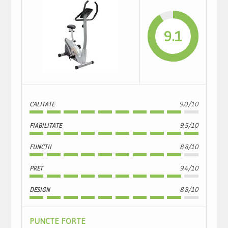
9.1
CALITATE
9.0/10
FIABILITATE
9.5/10
FUNCTII
8.8/10
PRET
9.4/10
DESIGN
8.8/10
PUNCTE FORTE