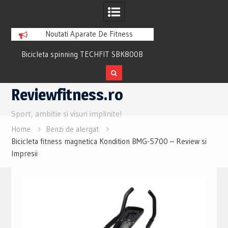
Noutati Aparate De Fitness
Bicicleta spinning TECHFIT SBK800B
Bicicleta fitness cu 
Review si Pareri utile
recuperare TECHFI
Skip
Reviewfitness.ro
to
content
Sport, ambitie si visuri implinite!
Home
Benzi de alergat
Bicicleta fitness magnetica Kondition BMG-5700 – Review si
Impresii