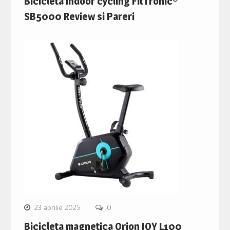
Bicicleta indoor cycling FitTronic®
SB5000 Review si Pareri
23 aprilie 2025
0
Bicicleta magnetica Orion JOY L100