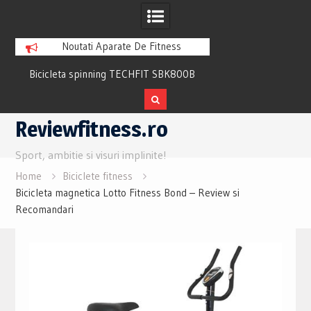
Noutati Aparate De Fitness
Bicicleta spinning TECHFIT SBK800B
Bicicleta fitness cu 
Review si Pareri utile
recuperare TECHFI
Skip
Reviewfitness.ro
to
content
Sport, ambitie si visuri implinite!
Home
Biciclete fitness
Bicicleta magnetica Lotto Fitness Bond – Review si
Recomandari