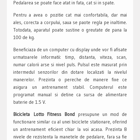
Pedalarea se poate face atat in fata, cat si in spate.
Pentru a avea o pozitie cat mai confortabila, dar mai
ales, corecta a corpului, saua se paote regla pe inaltime.
Totodata, aparatul poate sustine o greutate de pana la
100 de kg.
Beneficiaza de un computer cu display unde vor fi afisate
urmatoarele informatii: timp, distanta, viteza, scan,
numar calorii arse si nivel puls. Pulsul este masurat prin
intermedul senzorilor din dotare localizati la nivelul
manerelor. Prezinta o pereche de manere fixe ce
asigura un antrenament stabil. Computerul este
programat manual si detine ca sursa de alimentare
baterie de 1.5 V.
Bicicleta Lotto Fitness Bond
presupune un mod de
functionare similar cu al unei biciclete stationare, oferind
un antrenament eficient chiar la voi acasa. Prezinta 8
nivele de rezistenta la manetele de pedalare, fara sa fie