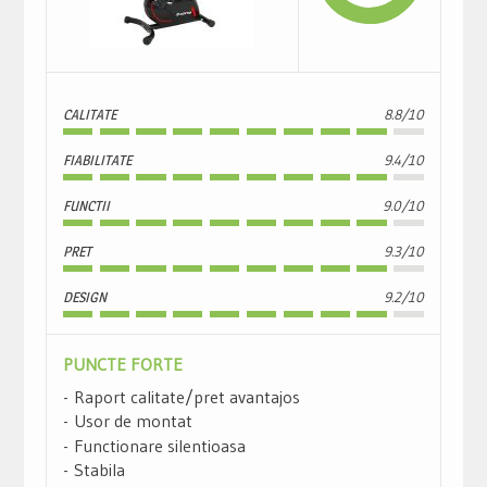
CALITATE
8.8/10
FIABILITATE
9.4/10
FUNCTII
9.0/10
PRET
9.3/10
DESIGN
9.2/10
PUNCTE FORTE
Raport calitate/pret avantajos
Usor de montat
Functionare silentioasa
Stabila