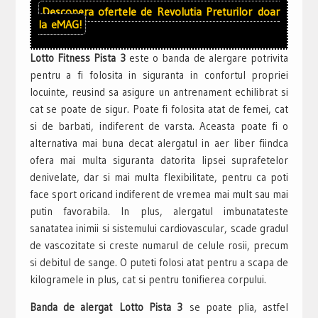
Descopera ofertele de
Revolutia Preturilor
doar
la
eMAG!
Lotto Fitness Pista 3
este o banda de alergare potrivita
pentru a fi folosita in siguranta in confortul propriei
locuinte, reusind sa asigure un antrenament echilibrat si
cat se poate de sigur. Poate fi folosita atat de femei, cat
si de barbati, indiferent de varsta. Aceasta poate fi o
alternativa mai buna decat alergatul in aer liber fiindca
ofera mai multa siguranta datorita lipsei suprafetelor
denivelate, dar si mai multa flexibilitate, pentru ca poti
face sport oricand indiferent de vremea mai mult sau mai
putin favorabila. In plus, alergatul imbunatateste
sanatatea inimii si sistemului cardiovascular, scade gradul
de vascozitate si creste numarul de celule rosii, precum
si debitul de sange. O puteti folosi atat pentru a scapa de
kilogramele in plus, cat si pentru tonifierea corpului.
Banda de alergat Lotto Pista 3
se poate plia, astfel