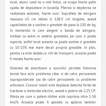
incat, atunci cand nu o veti folosi, va ocupa foarte putin
spatiu de depozitare in locuinta. Plierea si deplierea se
realizeaza automat, foarte usor. Suprafata de alergare
masoara 45 cm latime si 128.5 cm lungime, avand
capacitatea de a sustine o greutate de pana la 130 de kg.
In momentul in care alegem o banda de alergare,
trebuie sa avem in vedere greutatea pe care o poate
suporta, astfel incat aceasta sa poata sustine o greutate
cu 10-15% mai mare decat propria greutate. In plus,
pentru ca este dotata cu roti de transport, aceasta poate
fi mutata foarte usor.
Sistemul de amortizare a socurilor permite folosirea
benzii fara nicio problema chiar si de catre persoanele
supraponderale sau de catre persoanele cu probleme
articulare. Covorul rulant este deplasat datorita fortei de
tractiune a motorului electric, avand o putere de 2.25 CP.
Viteza pe care o putem obtine este cuprinsa intre 1-16
km/h. Aceasta poate fi ajustata cu ajutorul tastelor