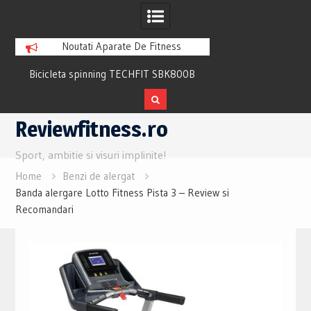
Noutati Aparate De Fitness
Bicicleta spinning TECHFIT SBK800B
Bicicleta fitness cu 
Review si Pareri utile
recuperare TECHFI
Skip
Reviewfitness.ro
to
content
Sport, ambitie si visuri implinite!
Home
Benzi de alergat
Banda alergare Lotto Fitness Pista 3 – Review si
Recomandari