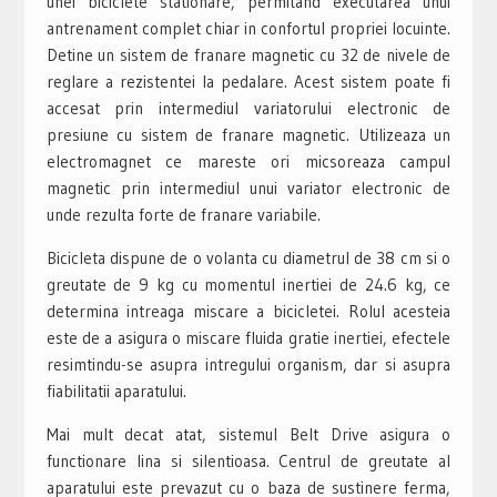
unei biciclete stationare, permitand executarea unui
antrenament complet chiar in confortul propriei locuinte.
Detine un sistem de franare magnetic cu 32 de nivele de
reglare a rezistentei la pedalare. Acest sistem poate fi
accesat prin intermediul variatorului electronic de
presiune cu sistem de franare magnetic. Utilizeaza un
electromagnet ce mareste ori micsoreaza campul
magnetic prin intermediul unui variator electronic de
unde rezulta forte de franare variabile.
Bicicleta dispune de o volanta cu diametrul de 38 cm si o
greutate de 9 kg cu momentul inertiei de 24.6 kg, ce
determina intreaga miscare a bicicletei. Rolul acesteia
este de a asigura o miscare fluida gratie inertiei, efectele
resimtindu-se asupra intregului organism, dar si asupra
fiabilitatii aparatului.
Mai mult decat atat, sistemul Belt Drive asigura o
functionare lina si silentioasa. Centrul de greutate al
aparatului este prevazut cu o baza de sustinere ferma,