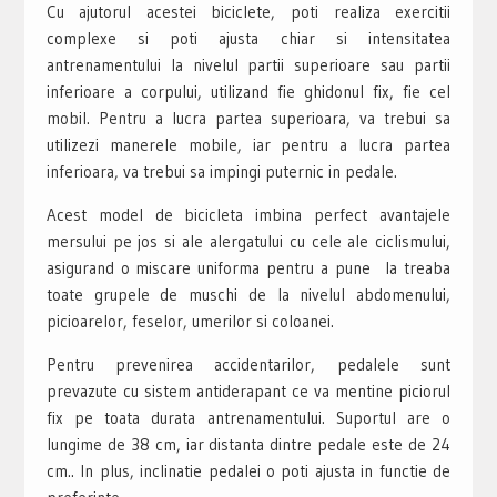
Cu ajutorul acestei biciclete, poti realiza exercitii
complexe si poti ajusta chiar si intensitatea
antrenamentului la nivelul partii superioare sau partii
inferioare a corpului, utilizand fie ghidonul fix, fie cel
mobil. Pentru a lucra partea superioara, va trebui sa
utilizezi manerele mobile, iar pentru a lucra partea
inferioara, va trebui sa impingi puternic in pedale.
Acest model de bicicleta imbina perfect avantajele
mersului pe jos si ale alergatului cu cele ale ciclismului,
asigurand o miscare uniforma pentru a pune la treaba
toate grupele de muschi de la nivelul abdomenului,
picioarelor, feselor, umerilor si coloanei.
Pentru prevenirea accidentarilor, pedalele sunt
prevazute cu sistem antiderapant ce va mentine piciorul
fix pe toata durata antrenamentului. Suportul are o
lungime de 38 cm, iar distanta dintre pedale este de 24
cm.. In plus, inclinatie pedalei o poti ajusta in functie de