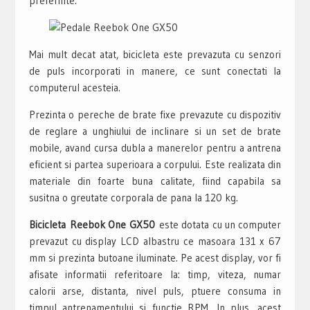
preferinte.
Mai mult decat atat, bicicleta este prevazuta cu senzori
de puls incorporati in manere, ce sunt conectati la
computerul acesteia.
Prezinta o pereche de brate fixe prevazute cu dispozitiv
de reglare a unghiului de inclinare si un set de brate
mobile, avand cursa dubla a manerelor pentru a antrena
eficient si partea superioara a corpului. Este realizata din
materiale din foarte buna calitate, fiind capabila sa
susitna o greutate corporala de pana la 120 kg.
Bicicleta Reebok One GX50
este dotata cu un computer
prevazut cu display LCD albastru ce masoara 131 x 67
mm si prezinta butoane iluminate. Pe acest display, vor fi
afisate informatii referitoare la: timp, viteza, numar
calorii arse, distanta, nivel puls, ptuere consuma in
timpul antrenamentului si functie RPM. In plus, acest