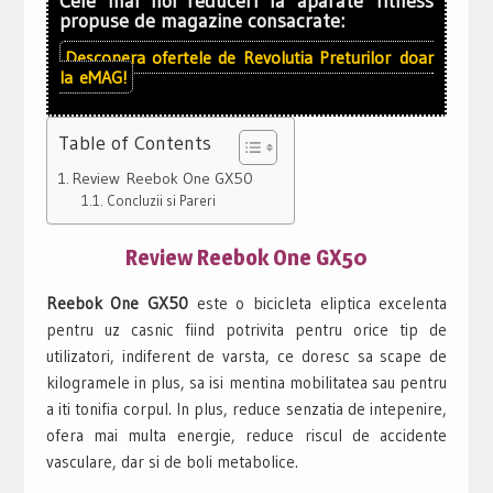
Cele mai noi reduceri la aparate fitness
propuse de magazine consacrate:
Descopera ofertele de
Revolutia Preturilor
doar
la
eMAG!
Table of Contents
Review Reebok One GX50
Concluzii si Pareri
Review Reebok One GX50
Reebok One GX50
este o bicicleta eliptica excelenta
pentru uz casnic fiind potrivita pentru orice tip de
utilizatori, indiferent de varsta, ce doresc sa scape de
kilogramele in plus, sa isi mentina mobilitatea sau pentru
a iti tonifia corpul. In plus, reduce senzatia de intepenire,
ofera mai multa energie, reduce riscul de accidente
vasculare, dar si de boli metabolice.