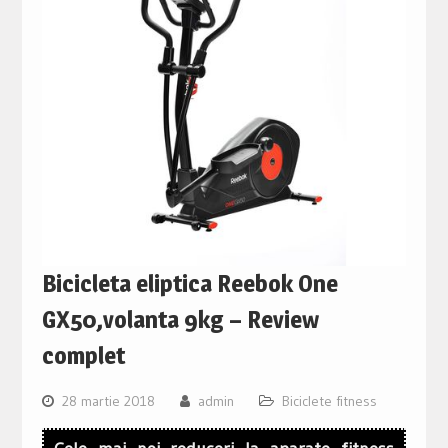
Bicicleta eliptica Reebok One
GX50,volanta 9kg – Review
complet
28 martie 2018
admin
Biciclete fitness