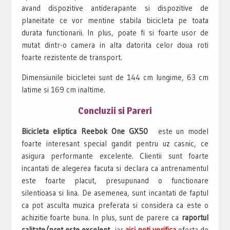
avand dispozitive antiderapante si dispozitive de
planeitate ce vor mentine stabila bicicleta pe toata
durata functionarii. In plus, poate fi si foarte usor de
mutat dintr-o camera in alta datorita celor doua roti
foarte rezistente de transport.
Dimensiunile bicicletei sunt de 144 cm lungime, 63 cm
latime si 169 cm inaltime.
Concluzii si Pareri
Bicicleta eliptica Reebok One GX50
este un model
foarte interesant special gandit pentru uz casnic, ce
asigura performante excelente. Clientii sunt foarte
incantati de alegerea facuta si declara ca antrenamentul
este foarte placut, presupunand o functionare
silentioasa si lina. De asemenea, sunt incantati de faptul
ca pot asculta muzica preferata si considera ca este o
achizitie foarte buna. In plus, sunt de parere ca
raportul
calitate/pret este excelent,
iar
aici poti verifica
oferta de