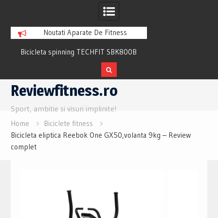
Noutati Aparate De Fitness
Bicicleta spinning TECHFIT SBK800B
Bicicleta fitness cu 
Review si Pareri utile
recuperare TECHFI
Skip
Reviewfitness.ro
to
content
Sport, ambitie si visuri implinite!
Home
Biciclete fitness
Bicicleta eliptica Reebok One GX50,volanta 9kg – Review
complet