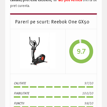
pret curenta.
Pareri pe scurt: Reebok One GX50
9.7
CALITATE
9.7/10
FIABILITATE
10.0/10
FUNCTII
9.8/10