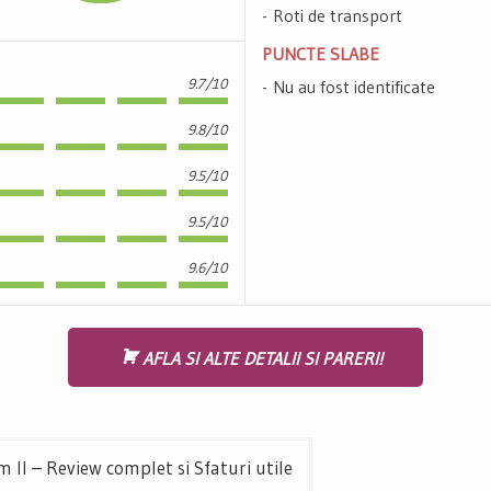
Roti de transport
PUNCTE SLABE
9.7/10
Nu au fost identificate
9.8/10
9.5/10
9.5/10
9.6/10
AFLA SI ALTE DETALII SI PARERI!
 II – Review complet si Sfaturi utile