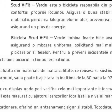
Scud V-Fit – Verde
este o bicicleta rezonabila din p
confortul propriei locuinte. Asigura o buna stabili
mobiliatii, pierderea kilogramelor in plus, prevenirea r
asigurand un plus de energie.
Bicicleta Scud V-Fit – Verde
imbina foarte bine avan
asigurand o miscare uniforma, solicitand mai m
picioarelor si feselor. Pentru a preveni incidentele
rte bine piciorul in timpul exercitiului.
realizata din materiale de inalta calitate, ce reusesc sa sust
orpului, saua poate fi ajustata in inaltime de la 80 pana la 9
u display unde poti verifica cele mai importante informati
l este masurat cu ajutorul senzorilor localizati la nivelul ma
ationare, oferind un antrenament sigur si stabil. Totodata,