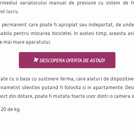
termediul variatorului manual de presiune cu sistem de 
st lucru.
permanent care poate fi apropiat sau indepartat, de unde si 
bila pentru miscarea bicicletei. In acelasi timp, aceasta as
re mai mare aparatului.
DESCOPERA OFERTA DE ASTAZI!
te cu o baza cu sustinere ferma, care alaturi de dispozitive
enametnt silentios putand fi folosita si in apartamente. Des
ort din dotare, poate fi mutata foarte usor dintr-o camera in
 20 de kg.