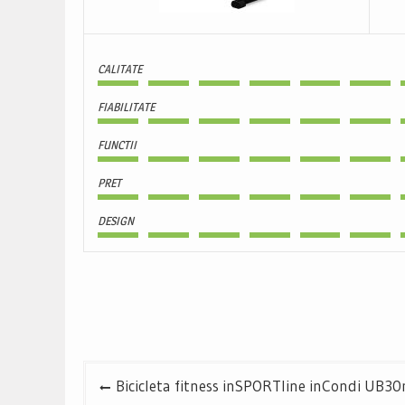
CALITATE
FIABILITATE
FUNCTII
PRET
DESIGN
Navigare
Bicicleta fitness inSPORTline inCondi UB30m