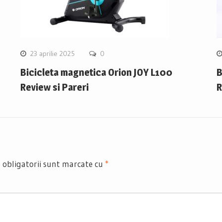
23 aprilie 2025
0
Bicicleta magnetica Orion JOY L100
B
Review si Pareri
R
 obligatorii sunt marcate cu
*