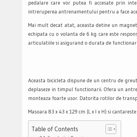
pedalare care vor putea fi accesate prin in
intreruperea antrenamentului pentru a face ace
Mai mult decat atat, aceasta detine un magnet 
echipata cu o volanta de 6 kg care este responsa
articulatiile si asigurand o durata de functiona
Aceasta bicicleta dispune de un centru de greuta
deplaseze in timpul functionarii. Ofera un antr
monteaza foarte usor. Datorita rotilor de transp
Masoara 83 x 43 x 129 cm (L x l x H) si cantareste
Table of Contents