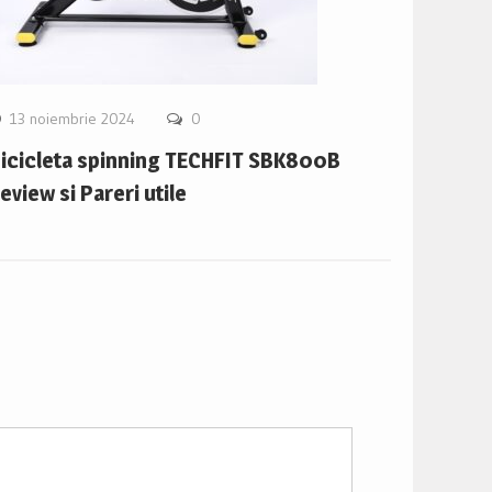
13 noiembrie 2024
0
icicleta spinning TECHFIT SBK800B
eview si Pareri utile