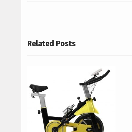
în
articole
Related Posts