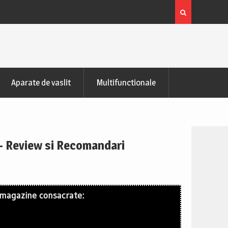
zontala de recuperare
Bicicleta indoor cycling FitTronic® SB50
Pareri
Aparate de vaslit
Multifunctionale
 – Review si Recomandari
 magazine consacrate: