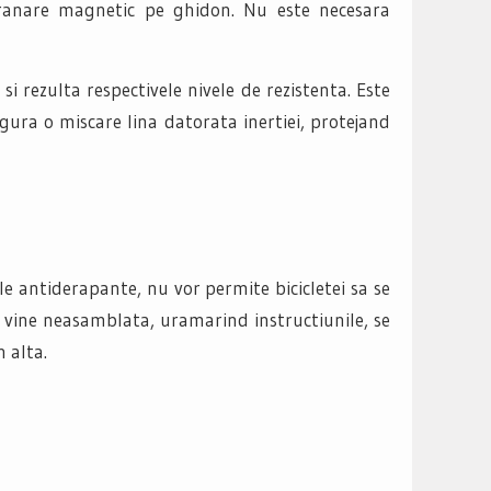
franare magnetic pe ghidon. Nu este necesara
rezulta respectivele nivele de rezistenta. Este
igura o miscare lina datorata inertiei, protejand
le antiderapante, nu vor permite bicicletei sa se
i vine neasamblata, uramarind instructiunile, se
 alta.