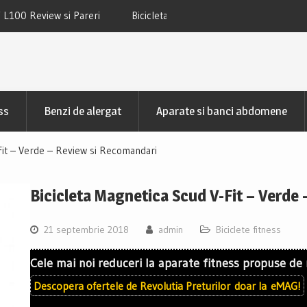
 TECHFIT SBK800B Review si Pareri
Bicicleta fitness cu spatar-ori
TECHFIT R400N Review si
ss
Benzi de alergat
Aparate si banci abdomene
Fit – Verde – Review si Recomandari
Bicicleta Magnetica Scud V-Fit – Verde
21 septembrie 2018
admin
Biciclete fitness
Cele mai noi reduceri la aparate fitness propuse de
Descopera ofertele de
Revolutia Preturilor
doar la
eMAG!