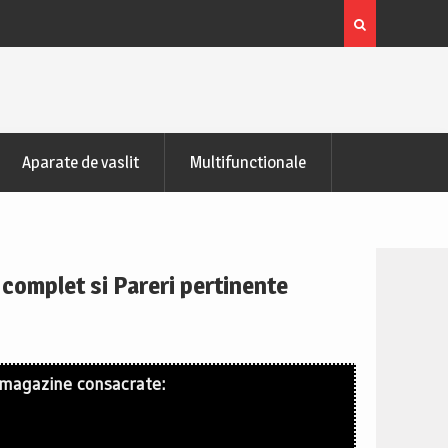
zontala de recuperare
Bicicleta indoor cycling FitTronic® SB50
Pareri
Aparate de vaslit
Multifunctionale
 complet si Pareri pertinente
 magazine consacrate: