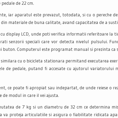
e pedale de 22 cm.
inte, iar aparatul este prevazut, totodata, si cu o pereche de
 din materiale de buna calitate, avand capacitatea de a sust
u display LCD, unde poti verifica informatii referitoare la t
egrati senzorii speciali care vor detecta nivelul pulsului. F
nui buton. Computerul este programat manual si prezinta ca s
imilara cu o bicicleta stationara permitand executarea exerci
etele de pedale, putand fi accesate cu ajutorul variatorului
t, ce poate fi apropiat sau indepartat, de unde reiese o rezi
e de modul in care il vei ajusta.
eutatea de 7 kg si un diametru de 32 cm ce determina miscar
ca va proteja articulatiile si asigura o fiabilitate ridicata 