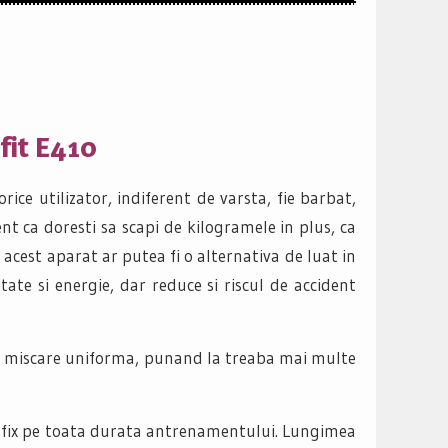
fit E410
orice utilizator, indiferent de varsta, fie barbat,
rent ca doresti sa scapi de kilogramele in plus, ca
 acest aparat ar putea fi o alternativa de luat in
ate si energie, dar reduce si riscul de accident
d o miscare uniforma, punand la treaba mai multe
a fix pe toata durata antrenamentului. Lungimea