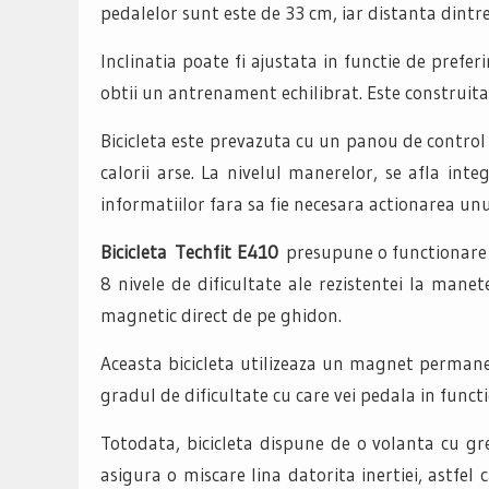
pedalelor sunt este de 33 cm, iar distanta dintr
Inclinatia poate fi ajustata in functie de prefer
obtii un antrenament echilibrat. Este construita
Bicicleta este prevazuta cu un panou de control c
calorii arse. La nivelul manerelor, se afla int
informatiilor fara sa fie necesara actionarea u
Bicicleta Techfit E410
presupune o functionare s
8 nivele de dificultate ale rezistentei la man
magnetic direct de pe ghidon.
Aceasta bicicleta utilizeaza un magnet permanen
gradul de dificultate cu care vei pedala in functi
Totodata, bicicleta dispune de o volanta cu gr
asigura o miscare lina datorita inertiei, astfel 