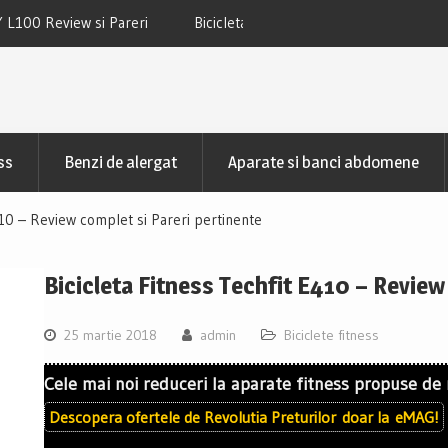
 TECHFIT SBK800B Review si Pareri
Bicicleta fitness cu spatar-ori
TECHFIT R400N Review si
ss
Benzi de alergat
Aparate si banci abdomene
410 – Review complet si Pareri pertinente
Bicicleta Fitness Techfit E410 – Review
25 martie 2018
admin
Biciclete fitness
Cele mai noi reduceri la aparate fitness propuse de
Descopera ofertele de
Revolutia Preturilor
doar la
eMAG!