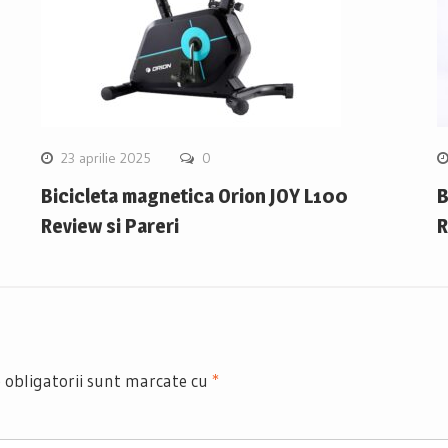
23 aprilie 2025
0
Bicicleta magnetica Orion JOY L100
B
Review si Pareri
R
 obligatorii sunt marcate cu
*