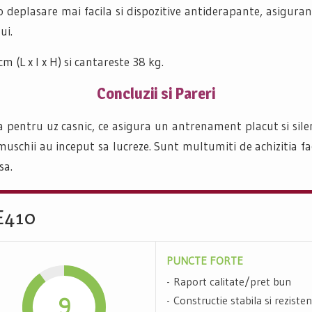
 deplasare mai facila si dispozitive antiderapante, asiguran
ui.
 (L x l x H) si cantareste 38 kg.
Concluzii si Pareri
a pentru uz casnic, ce asigura un antrenament placut si silent
 muschii au inceput sa lucreze. Sunt multumiti de achizitia f
sa.
 E410
PUNCTE FORTE
Raport calitate/pret bun
9
Constructie stabila si reziste