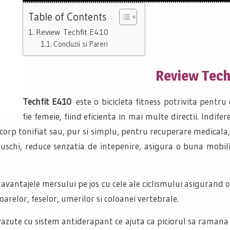
Table of Contents
Review Techfit E410
Concluzii si Pareri
Review Tech
Techfit E410
este o bicicleta fitness potrivita pentru 
fie femeie, fiind eficienta in mai multe directii. Indife
corp tonifiat sau, pur si simplu, pentru recuperare medicala,
schi, reduce senzatia de intepenire, asigura o buna mobilit
 avantajele mersului pe jos cu cele ale ciclismului asiguran
relor, feselor, umerilor si coloanei vertebrale.
evazute cu sistem antiderapant ce ajuta ca piciorul sa raman