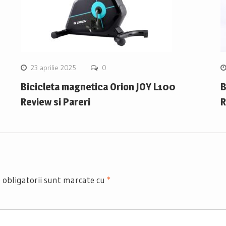
23 aprilie 2025
0
Bicicleta magnetica Orion JOY L100
B
Review si Pareri
R
 obligatorii sunt marcate cu
*