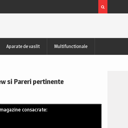
zontala de recuperare
Bicicleta indoor cycling FitTronic® SB50
Pareri
Aparate de vaslit
Multifunctionale
w si Pareri pertinente
 magazine consacrate: