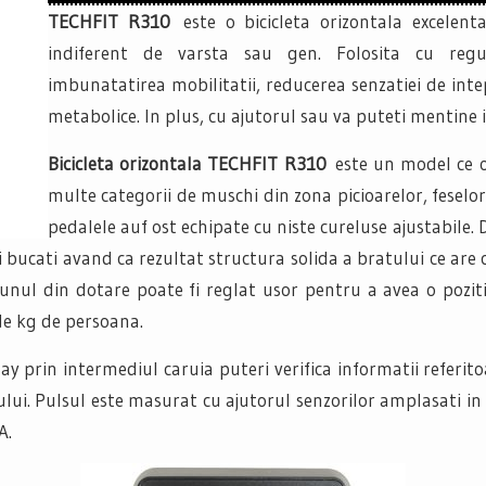
TECHFIT R310
este o bicicleta orizontala excelen
indiferent de varsta sau gen. Folosita cu regu
imbunatatirea mobilitatii, reducerea senzatiei de intep
metabolice. In plus, cu ajutorul sau va puteti mentine i
Bicicleta orizontala TECHFIT R310
este un model ce 
multe categorii de muschi din zona picioarelor, feselo
pedalele auf ost echipate cu niste cureluse ajustabile
i bucati avand ca rezultat structura solida a bratului ce are c
nul din dotare poate fi reglat usor pentru a avea o poziti
de kg de persoana.
lay prin intermediul caruia puteri verifica informatii referi
lsului. Pulsul este masurat cu ajutorul senzorilor amplasat
A.