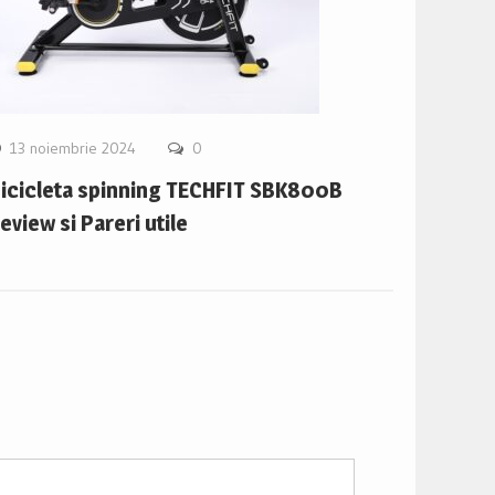
13 noiembrie 2024
0
icicleta spinning TECHFIT SBK800B
eview si Pareri utile