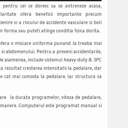
ta pentru cei ce doresc sa se antreneze acasa,
laritate ofera beneficii importante precum
enire si a riscului de accidente vasculare si boli
n forma sau puteti atinge conditia fizica dorita.
ofera o miscare uniforma punand la treaba mai
r si abdomenului. Pentru a preveni accidentarile,
. De asemenea, include sistemul heavy-duty & 3PC
a rezultat cresterea intensitatii la pedalare, dar
e cat mai comoda la pedalare. Iar structura sa
toare la durata programelor, viteza de pedalare,
i in manere. Computerul este programat manual si