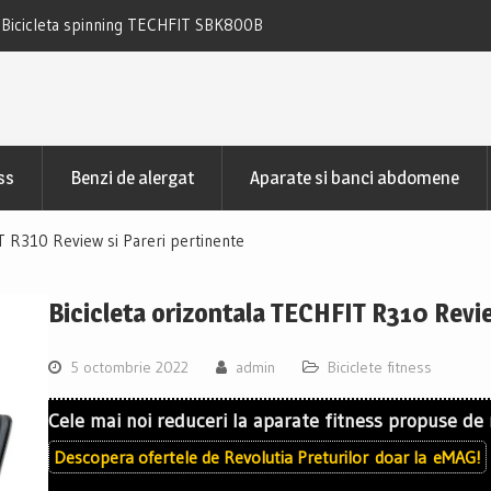
 TECHFIT SBK800B Review si Pareri
Bicicleta fitness cu spatar-ori
TECHFIT R400N Review si
ss
Benzi de alergat
Aparate si banci abdomene
IT R310 Review si Pareri pertinente
Bicicleta orizontala TECHFIT R310 Revie
5 octombrie 2022
admin
Biciclete fitness
Cele mai noi reduceri la aparate fitness propuse de
Descopera ofertele de
Revolutia Preturilor
doar la
eMAG!