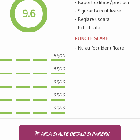
Raport calitate/pret bun
9.6
Siguranta in utilizare
Reglare usoara
Echilibrata
PUNCTE SLABE
Nu au fost identificate
9.6/10
9.8/10
9.6/10
9.5/10
9.5/10
AFLA SI ALTE DETALII SI PARERI!