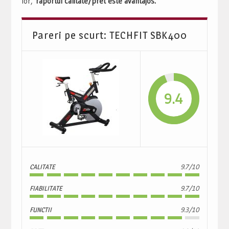
lor,
raportul calitate/pret este avantajos.
Pareri pe scurt: TECHFIT SBK400
9.4
CALITATE
9.7/10
FIABILITATE
9.7/10
FUNCTII
9.3/10