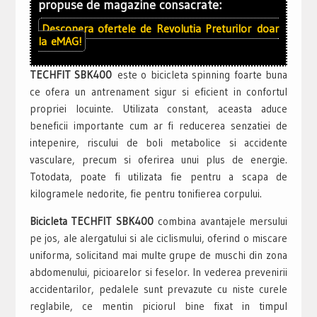
propuse de magazine consacrate:
Descopera ofertele de
Revolutia Preturilor
doar
la
eMAG!
TECHFIT SBK400
este o bicicleta spinning foarte buna
ce ofera un antrenament sigur si eficient in confortul
propriei locuinte. Utilizata constant, aceasta aduce
beneficii importante cum ar fi reducerea senzatiei de
intepenire, riscului de boli metabolice si accidente
vasculare, precum si oferirea unui plus de energie.
Totodata, poate fi utilizata fie pentru a scapa de
kilogramele nedorite, fie pentru tonifierea corpului.
Bicicleta TECHFIT SBK400
combina avantajele mersului
pe jos, ale alergatului si ale ciclismului, oferind o miscare
uniforma, solicitand mai multe grupe de muschi din zona
abdomenului, picioarelor si feselor. In vederea prevenirii
accidentarilor, pedalele sunt prevazute cu niste curele
reglabile, ce mentin piciorul bine fixat in timpul