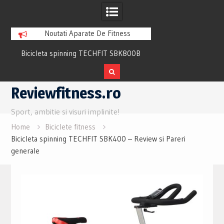
Noutati Aparate De Fitness
Bicicleta spinning TECHFIT SBK800B
Bicicleta fitness cu 
Review si Pareri utile
recuperare TECHFI
Skip
Reviewfitness.ro
to
content
Sport, ambitie si visuri implinite!
Home
Biciclete fitness
Bicicleta spinning TECHFIT SBK400 – Review si Pareri
generale