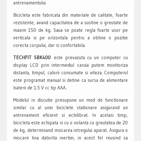
antrenamentului.
Bicicleta este fabricata din materiale de calitate, foarte
rezistente, avand capacitatea de a sustine o greutate de
maxim 150 de kg. Saua se poate regla foarte usor pe
verticala si pe orizontala pentru a obtine o pozitie
corecta corpului, dar si confortabila.
TECHFIT SBK400
este prevazuta cu un computer cu
display LCD prin intermediul caruia putem monitoriza
distanta, timpul, calorii consumate si viteza. Computerul
este programat manual si detine ca sursa de alimentare
baterii de 1.5 V cc tip AAA.
Modelul in discutie presupune un mod de functionare
similar cu al unei biciclete stationare asigurand un
antrenament eficient si echilibrat. In acelasi timp,
bicicleta este echipata si cu o volanta cu greutatea de 20
de kg, determinand msicarea intregului aparat. Asigura o
miscare lina datorita inertiei, in acest fel reusind sa