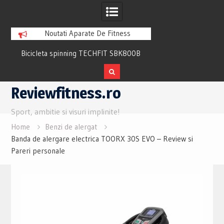
Noutati Aparate De Fitness
Bicicleta spinning TECHFIT SBK800B
Bicicleta fitness cu 
Review si Pareri utile
recuperare TECHFI
Skip
Reviewfitness.ro
to
content
Sport, ambitie si visuri implinite!
Home
Benzi de alergat
Banda de alergare electrica TOORX 30S EVO – Review si
Pareri personale