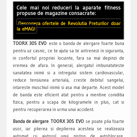
Cele mai noi reduceri la aparate fitness
propuse de magazine consacrate:
Descopera ofertele de
Revolutia Preturilor
doar
la
eMAG!
TOORX 30S EVO
este o banda de alergare foarte buna
pentru uz casnic, ce te ajuta sa te antrenezi in siguranta,
in confortul propriei locuinte, fara sa mai depinzi de
vremea de afara. In general, alergatul imbunatateste
sanatatea inimii si a intregului sistem cardiovascular,
reduce tensiunea arteriala, creste debitul sangelui,
intareste muschiul inimii si asa mai departe. Acest model
de banda este eficient atat pentru a mentine coniditia
fizica, pentru a scapa de kilogramele in plus, cat si
pentru recuperarea in urma unui accident.
Banda de alergare TOORX 30S EVO
se poate plia foarte
usor, iar plierea si deplierea acesteia se realizeaza
automat cu ajutorul unui piston de autoblocare,