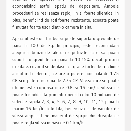
economisind astfel spatiu de depozitare. Ambele
procedeuri se realizeaza rapid, lin si foarte silentios. In
plus, beneficiind de roti foarte rezistente, aceasta poate
fi mutata foarte usor dintr-o camera in alta.
Aparatul este unul robst si poate suporta o greutate de
pana la 100 de kg. In principiu, este recomandata
alegerea benzii de alergare potrivite care sa poata
suporta o greutate cu pana la 10-15% decat propria
greutate. covorul se deplaseaza gratie fortei de tractiune
a motorului electric, ce are o putere nominala de 1.75
CP si o putere maxima de 2.75 CP. Viteza care se poate
obtine este cuprinsa intre 0.8 si 16 km/h, viteza ce
poate fi modificata prin intermediul celor 10 butoane de
selectie rapida 2, 3, 4, 5, 6, 7, 8, 9, 10, 11, 12 pana la
maxim 16 km/h. Totodata, beneiciaza si de variator de
viteza amplasat pe manerul de sprijin din dreapta ce
poate regla viteza in pasi de 0.1 km/h.