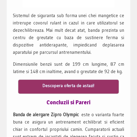
Sistemul de siguranta sub forma unei chei mangetice ce
intrerupe covorul rulant in cazul in care utilizatorul se
dezechilibreaza. Mai mult decat atat, banda prezinta un
centru de greutate cu baza de sustinere ferma si
dispozitive antiderapante, impiedicand deplasarea
aparatului pe parcursul antrenamentului.
Dimensiunile benzii sunt de 199 cm lungime, 87 cm
latime si 148 cm inaltime, avand o greutate de 92 de kg.
Descopera oferta de astazi!
Concluzii si Pareri
Banda de alergare Zipro Olympic
este o varianta foarte
buna ce asigura un antrenament echilibrat si eficient
chiar in confortul propriului camin. Cumparatorii actuali
sunt extrem de incantati de alegerea facuta si sustin ca