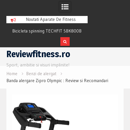
Noutati Aparate De Fitness
Bicicleta spinning TECHFIT SBK800B
Bicicleta fitness cu 
Review si Pareri utile
recuperare TECHFI
Skip
Reviewfitness.ro
to
content
Sport, ambitie si visuri implinite!
Home
Benzi de alergat
Banda alergare Zipro Olympic : Review si Recomandari