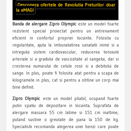
Descopera ofertele de
Revolutia Preturilor
doar
la
eMAG!
Banda de alergare Zipro Olympic
este un model foarte
rezistent special proiectat pentru un antrenament
eficient in confortul propriei locuinte. Folosita cu
regularitate, ajuta la imbunatatirea sanatatii inimii si a
intregului sistem cardiovascular, reducerea tensiunii
arteriale si a gradului de vascozitate al sangelui, dar si
cresterea numarului de celule rosii si a debitului de
sange. In plus, poate fi folosita atat pentru a scapa de
kilogramele in plus, cat si pentru a obtine un corp mai
bine definit.
Zipro Olympic
este un model pliabil, ocupand foarte
putin spatiu de depozitare in locuinta. Suprafata de
alergare masoara 55 cm latime si 151 cm inaltime,
putand sustine o greutate de pana la 150 de kg.
Specialistii recomanda alegerea unei benzi care poate