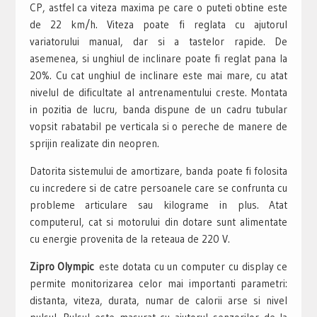
CP, astfel ca viteza maxima pe care o puteti obtine este
de 22 km/h. Viteza poate fi reglata cu ajutorul
variatorului manual, dar si a tastelor rapide. De
asemenea, si unghiul de inclinare poate fi reglat pana la
20%. Cu cat unghiul de inclinare este mai mare, cu atat
nivelul de dificultate al antrenamentului creste. Montata
in pozitia de lucru, banda dispune de un cadru tubular
vopsit rabatabil pe verticala si o pereche de manere de
sprijin realizate din neopren.
Datorita sistemului de amortizare, banda poate fi folosita
cu incredere si de catre persoanele care se confrunta cu
probleme articulare sau kilograme in plus. Atat
computerul, cat si motorului din dotare sunt alimentate
cu energie provenita de la reteaua de 220 V.
Zipro Olympic
este dotata cu un computer cu display ce
permite monitorizarea celor mai importanti parametri:
distanta, viteza, durata, numar de calorii arse si nivel