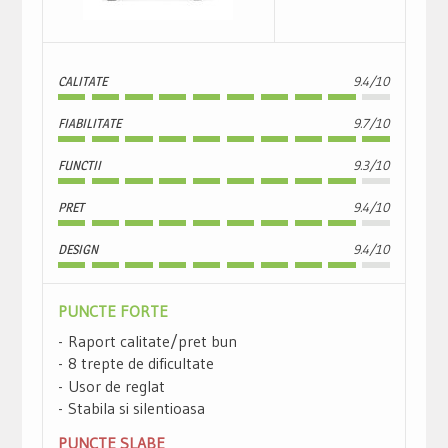
CALITATE
9.4/10
FIABILITATE
9.7/10
FUNCTII
9.3/10
PRET
9.4/10
DESIGN
9.4/10
PUNCTE FORTE
Raport calitate/pret bun
8 trepte de dificultate
Usor de reglat
Stabila si silentioasa
PUNCTE SLABE