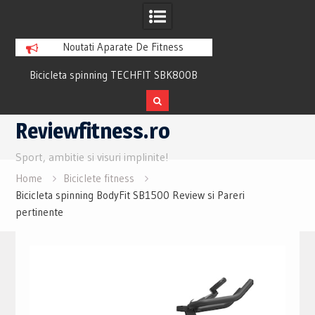
Noutati Aparate De Fitness
Bicicleta spinning TECHFIT SBK800B
Bicicleta fitness cu 
Review si Pareri utile
recuperare TECHFI
Skip
Reviewfitness.ro
to
content
Sport, ambitie si visuri implinite!
Home
Biciclete fitness
Bicicleta spinning BodyFit SB1500 Review si Pareri
pertinente