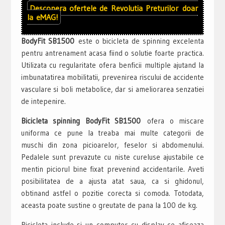
Descopera ofertele de
Revolutia Preturilor
doar
la
eMAG!
BodyFit SB1500
este o bicicleta de spinning excelenta
pentru antrenament acasa fiind o solutie foarte practica.
Utilizata cu regularitate ofera benficii multiple ajutand la
imbunatatirea mobilitatii, prevenirea riscului de accidente
vasculare si boli metabolice, dar si ameliorarea senzatiei
de intepenire.
Bicicleta spinning BodyFit SB1500
ofera o miscare
uniforma ce pune la treaba mai multe categorii de
muschi din zona picioarelor, feselor si abdomenului.
Pedalele sunt prevazute cu niste cureluse ajustabile ce
mentin piciorul bine fixat prevenind accidentarile. Aveti
posibilitatea de a ajusta atat saua, ca si ghidonul,
obtinand astfel o pozitie corecta si comoda. Totodata,
aceasta poate sustine o greutate de pana la 100 de kg.
Bicicleta include si un computer cu display ce afiseaza