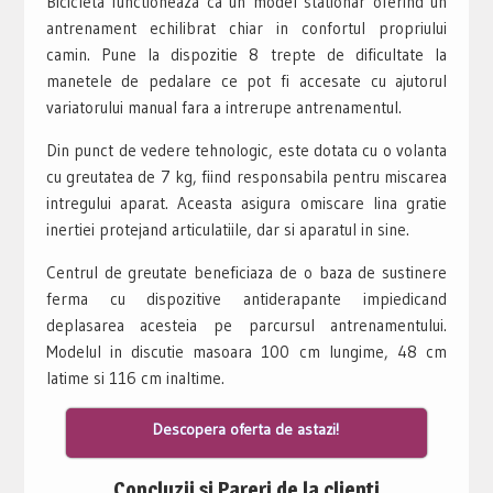
Bicicleta functioneaza ca un model stationar oferind un
antrenament echilibrat chiar in confortul propriului
camin. Pune la dispozitie 8 trepte de dificultate la
manetele de pedalare ce pot fi accesate cu ajutorul
variatorului manual fara a intrerupe antrenamentul.
Din punct de vedere tehnologic, este dotata cu o volanta
cu greutatea de 7 kg, fiind responsabila pentru miscarea
intregului aparat. Aceasta asigura omiscare lina gratie
inertiei protejand articulatiile, dar si aparatul in sine.
Centrul de greutate beneficiaza de o baza de sustinere
ferma cu dispozitive antiderapante impiedicand
deplasarea acesteia pe parcursul antrenamentului.
Modelul in discutie masoara 100 cm lungime, 48 cm
latime si 116 cm inaltime.
Descopera oferta de astazi!
Concluzii si Pareri de la clienti