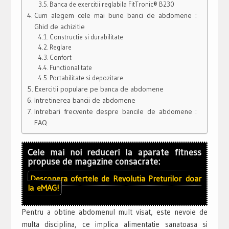
Banca de exercitii reglabila FitTronic® B230
Cum alegem cele mai bune banci de abdomene :
Ghid de achizitie
Constructie si durabilitate
Reglare
Confort
Functionalitate
Portabilitate si depozitare
Exercitii populare pe banca de abdomene
Intretinerea bancii de abdomene
Intrebari frecvente despre bancile de abdomene :
FAQ
Cele mai noi reduceri la aparate fitness
propuse de magazine consacrate:
Descopera ofertele de
Revolutia Preturilor
doar
la
eMAG!
Pentru a obtine abdomenul mult visat, este nevoie de
multa disciplina, ce implica alimentatie sanatoasa si