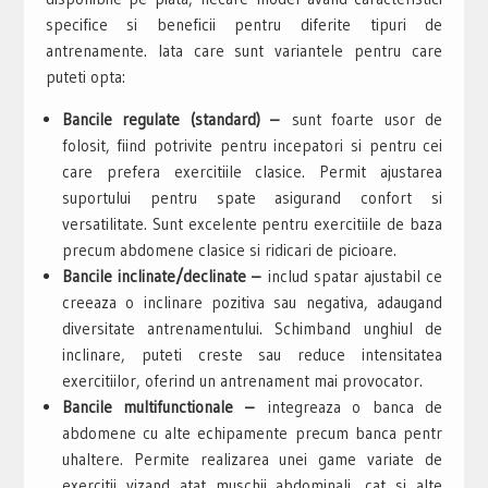
specifice si beneficii pentru diferite tipuri de
antrenamente. Iata care sunt variantele pentru care
puteti opta:
Bancile regulate (standard) –
sunt foarte usor de
folosit, fiind potrivite pentru incepatori si pentru cei
care prefera exercitiile clasice. Permit ajustarea
suportului pentru spate asigurand confort si
versatilitate. Sunt excelente pentru exercitiile de baza
precum abdomene clasice si ridicari de picioare.
Bancile inclinate/declinate –
includ spatar ajustabil ce
creeaza o inclinare pozitiva sau negativa, adaugand
diversitate antrenamentului. Schimband unghiul de
inclinare, puteti creste sau reduce intensitatea
exercitiilor, oferind un antrenament mai provocator.
Bancile multifunctionale –
integreaza o banca de
abdomene cu alte echipamente precum banca pentr
uhaltere. Permite realizarea unei game variate de
exercitii vizand atat muschii abdominali, cat si alte