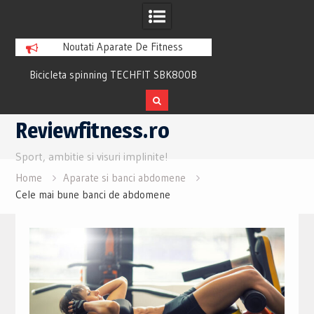
Noutati Aparate De Fitness
a spinning TECHFIT SBK800B
Bicicleta fitness cu spatar-orizontala
eview si Pareri utile
recuperare TECHFIT R400N Review
Skip
Reviewfitness.ro
to
content
Sport, ambitie si visuri implinite!
Home
Aparate si banci abdomene
Cele mai bune banci de abdomene