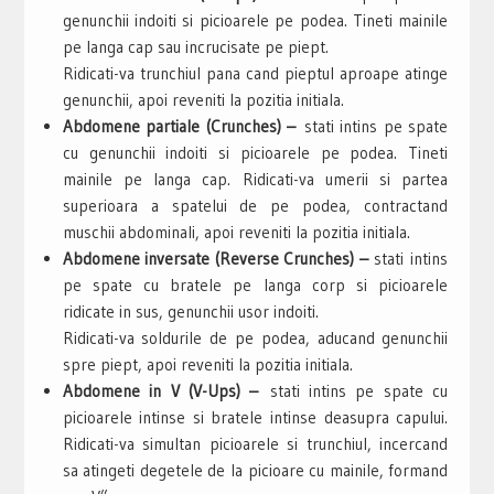
genunchii indoiti si picioarele pe podea. Tineti mainile
pe langa cap sau incrucisate pe piept.
Ridicati-va trunchiul pana cand pieptul aproape atinge
genunchii, apoi reveniti la pozitia initiala.
Abdomene partiale (Crunches) –
stati intins pe spate
cu genunchii indoiti si picioarele pe podea. Tineti
mainile pe langa cap. Ridicati-va umerii si partea
superioara a spatelui de pe podea, contractand
muschii abdominali, apoi reveniti la pozitia initiala.
Abdomene inversate (Reverse Crunches) –
stati intins
pe spate cu bratele pe langa corp si picioarele
ridicate in sus, genunchii usor indoiti.
Ridicati-va soldurile de pe podea, aducand genunchii
spre piept, apoi reveniti la pozitia initiala.
Abdomene in V (V-Ups) –
stati intins pe spate cu
picioarele intinse si bratele intinse deasupra capului.
Ridicati-va simultan picioarele si trunchiul, incercand
sa atingeti degetele de la picioare cu mainile, formand