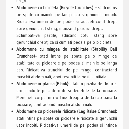
un „V”.
Abdomene cu bicicleta (Bicycle Crunches) –
stati intins
pe spate cu mainile pe langa cap si genunchii indoiti.
Ridicati-va umerii de pe podea si aduceti cotul drept
spre genunchiul stang, intinzand piciorul drept.
Schimbati-va partile, aducand cotul stang spre
genunchiul drept, ca si cum ati pedala pe o bicicleta.
Abdomene cu mingea de stabilitate (Stability Ball
Crunches)
– stati intins pe spate pe o minge de
stabilitate cu picioarele pe podea si mainile pe langa
cap. Ridicati-va trunchiul de pe minge, contractand
muschii abdominali, apoi reveniti la pozitia initiala.
Abdomene in plansa (Plank)
: stati in pozitia de flotare,
sprijinindu-te pe antebrate si degetele de la picioare.
Mentineti corpul intr-o linie dreapta de la cap pana la
picioare, contractand muschii abdominali.
Abdomene cu picioarele ridicate (Leg Raise Crunches):
stati intins pe spate cu picioarele ridicate si genunchii
usor indoiti. Ridicati-va umerii de pe podea si intinde