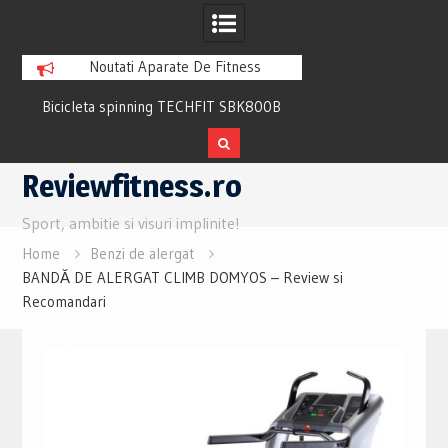
Noutati Aparate De Fitness
Bicicleta spinning TECHFIT SBK800B
Bicicleta fitness cu 
Review si Pareri utile
recuperare TECHFI
Skip
Reviewfitness.ro
to
content
Sport, ambitie si visuri implinite!
Home
Benzi de alergat
BANDĂ DE ALERGAT CLIMB DOMYOS – Review si
Recomandari