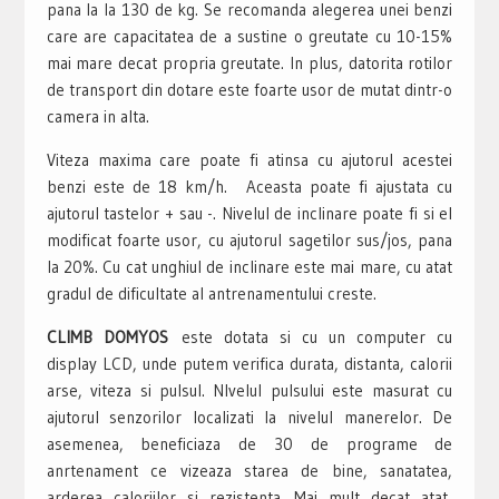
pana la la 130 de kg. Se recomanda alegerea unei benzi
care are capacitatea de a sustine o greutate cu 10-15%
mai mare decat propria greutate. In plus, datorita rotilor
de transport din dotare este foarte usor de mutat dintr-o
camera in alta.
Viteza maxima care poate fi atinsa cu ajutorul acestei
benzi este de 18 km/h. Aceasta poate fi ajustata cu
ajutorul tastelor + sau -. Nivelul de inclinare poate fi si el
modificat foarte usor, cu ajutorul sagetilor sus/jos, pana
la 20%. Cu cat unghiul de inclinare este mai mare, cu atat
gradul de dificultate al antrenamentului creste.
CLIMB DOMYOS
este dotata si cu un computer cu
display LCD, unde putem verifica durata, distanta, calorii
arse, viteza si pulsul. NIvelul pulsului este masurat cu
ajutorul senzorilor localizati la nivelul manerelor. De
asemenea, beneficiaza de 30 de programe de
anrtenament ce vizeaza starea de bine, sanatatea,
arderea caloriilor si rezistenta. Mai mult decat atat,