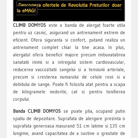
Descopera ofertele de
Revolutia Preturilor
doar
la
eMAG!
CLIMB DOMYOS
este o banda de alergat foarte utila
pentru uz casnic, asigurand un antrenament extrem de
eficient. Ofera siguranta si confort, putand realiza un
antrenament complet chiar la tine acasa. In plus,
alergatul ofera beneficii majore precum imbunatatirea
sanatatii inimii si a intregului sistem cardiovascular,
reducerea vascozitatii sangelui si a tensiunii arteriale,
precum si cresterea numarului de celule rosii si a
debitului de sange. Poate fi folosita atat pentru a scapa
de kilogramele nedorite, cat si pentru tonifierea
corpului.
Banda CLIMB DOMYOS
se poate plia, ocupand putin
spatiu de depozitare. Suprafata de alergare prezinta o
suprafata generoasa masurand 51 cm latime si 135 cm
lungime, avand capacitatea de a sustine o greutate de