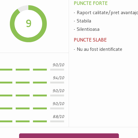
PUNCTE FORTE
Raport calitate/pret avantaj
9
Stabila
Silentioasa
PUNCTE SLABE
Nu au fost identificate
9.0/10
9.4/10
9.0/10
9.0/10
8.8/10