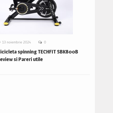
13 noiembrie 2024
0
icicleta spinning TECHFIT SBK800B
eview si Pareri utile