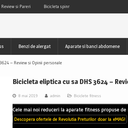
 TECHFIT SBK800B Review si Pareri
Bicicleta fitness cu spatar-ori
TECHFIT R400N Review si
ss
Benzi de alergat
Aparate si banci abdomene
S 3624 – Review si Opinii personale
Bicicleta eliptica cu sa DHS 3624 – Revi
8 mai 2019
admin
Biciclete fitness
Cele mai noi reduceri la aparate fitness propuse de
Descopera ofertele de
Revolutia Preturilor
doar la
eMAG!