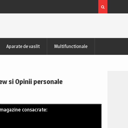
zontala de recuperare
Bicicleta indoor cycling FitTronic® SB50
Pareri
Aparate de vaslit
Multifunctionale
ew si Opinii personale
 magazine consacrate: