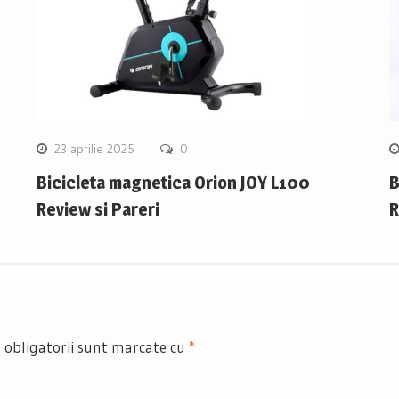
23 aprilie 2025
0
Bicicleta magnetica Orion JOY L100
B
Review si Pareri
R
 obligatorii sunt marcate cu
*