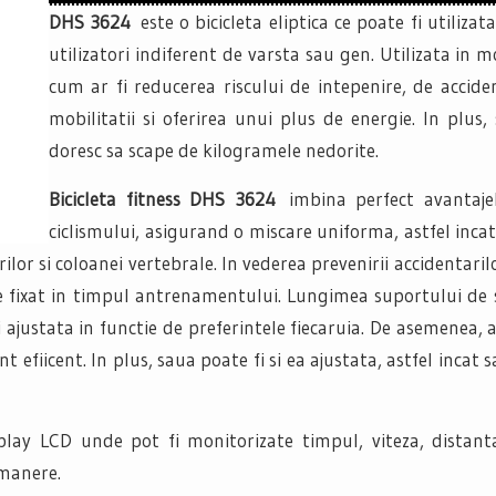
DHS 3624
este o bicicleta eliptica ce poate fi utiliza
utilizatori indiferent de varsta sau gen. Utilizata in m
cum ar fi reducerea riscului de intepenire, de accide
mobilitatii si oferirea unui plus de energie. In plus, 
doresc sa scape de kilogramele nedorite.
Bicicleta fitness DHS 3624
imbina perfect avantajel
ciclismului, asigurand o miscare uniforma, astfel inc
lor si coloanei vertebrale. In vederea prevenirii accidentaril
ine fixat in timpul antrenamentului. Lungimea suportului de s
 ajustata in functie de preferintele fiecaruia. De asemenea, 
iicent. In plus, saua poate fi si ea ajustata, astfel incat sa
lay LCD unde pot fi monitorizate timpul, viteza, distanta, 
 manere.