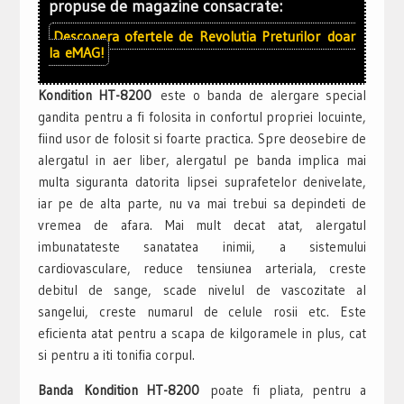
propuse de magazine consacrate:
Descopera ofertele de
Revolutia Preturilor
doar
la
eMAG!
Kondition HT-8200
este o banda de alergare special
gandita pentru a fi folosita in confortul propriei locuinte,
fiind usor de folosit si foarte practica. Spre deosebire de
alergatul in aer liber, alergatul pe banda implica mai
multa siguranta datorita lipsei suprafetelor denivelate,
iar pe de alta parte, nu va mai trebui sa depindeti de
vremea de afara. Mai mult decat atat, alergatul
imbunatateste sanatatea inimii, a sistemului
cardiovasculare, reduce tensiunea arteriala, creste
debitul de sange, scade nivelul de vascozitate al
sangelui, creste numarul de celule rosii etc. Este
eficienta atat pentru a scapa de kilgoramele in plus, cat
si pentru a iti tonifia corpul.
Banda Kondition HT-8200
poate fi pliata, pentru a