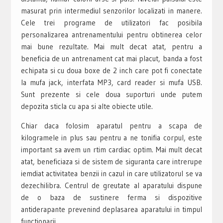
masurat prin intermediul senzorilor localizati in manere.
Cele trei programe de utilizatori fac posibila
personalizarea antrenamentului pentru obtinerea celor
mai bune rezultate. Mai mult decat atat, pentru a
beneficia de un antrenament cat mai placut, banda a fost
echipata si cu doua boxe de 2 inch care pot fi conectate
la mufa jack, interfata MP3, card reader si mufa USB.
Sunt prezente si cele doua suporturi unde putem
depozita sticla cu apa si alte obiecte utile.
Chiar daca folosim aparatul pentru a scapa de
kilogramele in plus sau pentru a ne tonifia corpul, este
important sa avem un rtim cardiac optim. Mai mult decat
atat, beneficiaza si de sistem de siguranta care intrerupe
iemdiat activitatea benzii in cazul in care utilizatorul se va
dezechilibra. Centrul de greutate al aparatului dispune
de o baza de sustinere ferma si dispozitive
antiderapante prevenind deplasarea aparatului in timpul
functionarii.