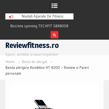
Noutati Aparate De Fitness
Bicicleta spinning TECHFIT SBK800B
Bicicleta fitness cu 
Review si Pareri utile
recuperare TECHFI
Skip
Reviewfitness.ro
to
content
Sport, ambitie si visuri implinite!
Home
Benzi de alergat
Banda alergare Kondition HT-8200 – Review si Pareri
personale