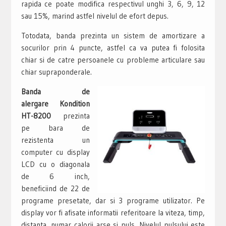
rapida ce poate modifica respectivul unghi 3, 6, 9, 12
sau 15%, marind astfel nivelul de efort depus.
Totodata, banda prezinta un sistem de amortizare a
socurilor prin 4 puncte, astfel ca va putea fi folosita
chiar si de catre persoanele cu probleme articulare sau
chiar supraponderale.
Banda de
alergare Kondition
HT-8200
prezinta
pe bara de
rezistenta un
computer cu display
LCD cu o diagonala
de 6 inch,
beneficiind de 22 de
programe presetate, dar si 3 programe utilizator. Pe
display vor fi afisate informatii referitoare la viteza, timp,
distanta, numar calorii arse si puls. Nivelul pulsului este