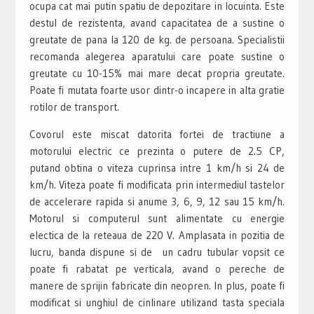
ocupa cat mai putin spatiu de depozitare in locuinta. Este
destul de rezistenta, avand capacitatea de a sustine o
greutate de pana la 120 de kg. de persoana. Specialistii
recomanda alegerea aparatului care poate sustine o
greutate cu 10-15% mai mare decat propria greutate.
Poate fi mutata foarte usor dintr-o incapere in alta gratie
rotilor de transport.
Covorul este miscat datorita fortei de tractiune a
motorului electric ce prezinta o putere de 2.5 CP,
putand obtina o viteza cuprinsa intre 1 km/h si 24 de
km/h. Viteza poate fi modificata prin intermediul tastelor
de accelerare rapida si anume 3, 6, 9, 12 sau 15 km/h.
Motorul si computerul sunt alimentate cu energie
electica de la reteaua de 220 V. Amplasata in pozitia de
lucru, banda dispune si de un cadru tubular vopsit ce
poate fi rabatat pe verticala, avand o pereche de
manere de sprijin fabricate din neopren. In plus, poate fi
modificat si unghiul de cinlinare utilizand tasta speciala