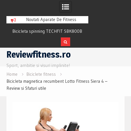
Noutati Aparate De Fitness
Bicicleta spinning TECHFIT SBK800B
Bicicleta fitness cu 
Review si Pareri utile
recuperare TECHFI
Skip
Reviewfitness.ro
to
content
Sport, ambitie si visuri implinite!
Home
Biciclete fitness
Bicicleta magnetica recumbent Lotto Fitness Siera 4 –
Review si Sfaturi utile