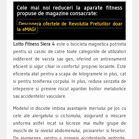
Cele mai noi reduceri la aparate fitness
propuse de magazine consacrate:
Descopera ofertele de
Revolutia Preturilor
doar
la
eMAG!
Lotto Fitness Siera 4
este o bicicleta magnetica potrivita
pentru uz casnic de catre toate categoriile de utilizatori
indiferent de varsta sau gen, oferind un antrenament
eficient si sigur chiar in confortul propriei locuinte. Este
eficienta atat pentru a scapa de kilogramele in plus, cat
si pentru tonifierea corpului. In plus, reduse senzatia de
intepenire si previne riscul aparitiei bolilor metabolice
sau accidentelor vasculare.
Modelul in discutie imbina avantajele mersului pe jos cu
cele ale alergatului si ciclsimului, asigurand o miscare
uniforma astfel incat sa lucreze mai multe grupe de
muschi de la nivelul abdomenului, picioarelor si feselor.
De asemenea, pentru a preveni accidentarile nedorite,