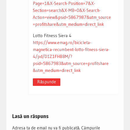
Page=1&X-Search-Position=7&X-
Section=search&X-MB=0&X-Search-
Action=view&psid=5867987&utm_source
=profitshare&utm_medium=direct_link
Lotto Fitness Siera 4
https://www.emag.ro/bicicleta-
magnetica-recumbent-lotto-fitness-siera-
4/pd/D1Z1FHBBM/?
psid=5867983&utm_source=profitshare
&utm_medium=direct_link
Răspunde
Lasă un răspuns
Adresa ta de email nu va fi publicată.
Câmpurile