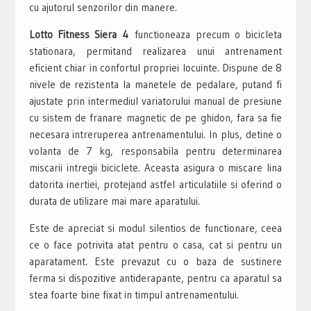
cu ajutorul senzorilor din manere.
Lotto Fitness Siera 4
functioneaza precum o bicicleta
stationara, permitand realizarea unui antrenament
eficient chiar in confortul propriei locuinte. Dispune de 8
nivele de rezistenta la manetele de pedalare, putand fi
ajustate prin intermediul variatorului manual de presiune
cu sistem de franare magnetic de pe ghidon, fara sa fie
necesara intreruperea antrenamentului. In plus, detine o
volanta de 7 kg, responsabila pentru determinarea
miscarii intregii biciclete. Aceasta asigura o miscare lina
datorita inertiei, protejand astfel articulatiile si oferind o
durata de utilizare mai mare aparatului.
Este de apreciat si modul silentios de functionare, ceea
ce o face potrivita atat pentru o casa, cat si pentru un
aparatament. Este prevazut cu o baza de sustinere
ferma si dispozitive antiderapante, pentru ca aparatul sa
stea foarte bine fixat in timpul antrenamentului.