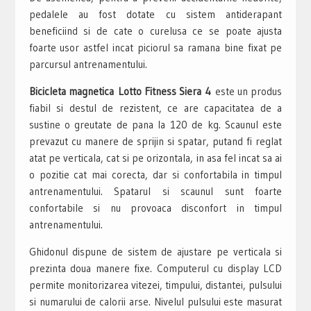
pedalele au fost dotate cu sistem antiderapant
beneficiind si de cate o curelusa ce se poate ajusta
foarte usor astfel incat piciorul sa ramana bine fixat pe
parcursul antrenamentului.
Bicicleta magnetica Lotto Fitness Siera 4
este un produs
fiabil si destul de rezistent, ce are capacitatea de a
sustine o greutate de pana la 120 de kg. Scaunul este
prevazut cu manere de sprijin si spatar, putand fi reglat
atat pe verticala, cat si pe orizontala, in asa fel incat sa ai
o pozitie cat mai corecta, dar si confortabila in timpul
antrenamentului. Spatarul si scaunul sunt foarte
confortabile si nu provoaca disconfort in timpul
antrenamentului.
Ghidonul dispune de sistem de ajustare pe verticala si
prezinta doua manere fixe. Computerul cu display LCD
permite monitorizarea vitezei, timpului, distantei, pulsului
si numarului de calorii arse. Nivelul pulsului este masurat