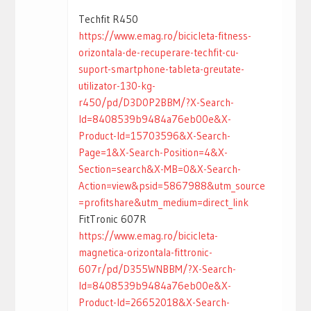
Techfit R450
https://www.emag.ro/bicicleta-fitness-
orizontala-de-recuperare-techfit-cu-
suport-smartphone-tableta-greutate-
utilizator-130-kg-
r450/pd/D3D0P2BBM/?X-Search-
Id=8408539b9484a76eb00e&X-
Product-Id=15703596&X-Search-
Page=1&X-Search-Position=4&X-
Section=search&X-MB=0&X-Search-
Action=view&psid=5867988&utm_source
=profitshare&utm_medium=direct_link
FitTronic 607R
https://www.emag.ro/bicicleta-
magnetica-orizontala-fittronic-
607r/pd/D355WNBBM/?X-Search-
Id=8408539b9484a76eb00e&X-
Product-Id=26652018&X-Search-