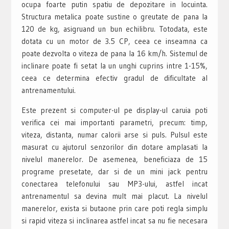
ocupa foarte putin spatiu de depozitare in locuinta.
Structura metalica poate sustine o greutate de pana la
120 de kg, asigruand un bun echilibru. Totodata, este
dotata cu un motor de 3.5 CP, ceea ce inseamna ca
poate dezvolta o viteza de pana la 16 km/h. Sistemul de
inclinare poate fi setat la un unghi cuprins intre 1-15%,
ceea ce determina efectiv gradul de dificultate al
antrenamentului.
Este prezent si computer-ul pe display-ul caruia poti
verifica cei mai importanti parametri, precum: timp,
viteza, distanta, numar calorii arse si puls. Pulsul este
masurat cu ajutorul senzorilor din dotare amplasati la
nivelul manerelor. De asemenea, beneficiaza de 15
programe presetate, dar si de un mini jack pentru
conectarea telefonului sau MP3-ului, astfel incat
antrenamentul sa devina mult mai placut. La nivelul
manerelor, exista si butaone prin care poti regla simplu
si rapid viteza si inclinarea astfel incat sa nu fie necesara