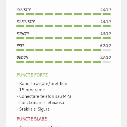
CALITATE
9.6/10
FIABILITATE
9.8/10
FUNCTII
9.5/10
PRET
9.0/10
DESIGN
9.3/10
PUNCTE FORTE
Raport calitate/pret bun
15 programe
Conectare telefon sau MP3
Functionare siletniaosa
Stabila si Sigura
PUNCTE SLABE