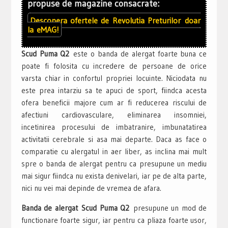
propuse de magazine consacrate:
Descopera ofertele de
Revolutia Preturilor
doar
la
eMAG!
Scud Puma Q2
este o banda de alergat foarte buna ce
poate fi folosita cu incredere de persoane de orice
varsta chiar in confortul propriei locuinte. Niciodata nu
este prea intarziu sa te apuci de sport, fiindca acesta
ofera beneficii majore cum ar fi reducerea riscului de
afectiuni cardiovasculare, eliminarea insomniei,
incetinirea procesului de imbatranire, imbunatatirea
activitatii cerebrale si asa mai departe. Daca as face o
comparatie cu alergatul in aer liber, as inclina mai mult
spre o banda de alergat pentru ca presupune un mediu
mai sigur fiindca nu exista denivelari, iar pe de alta parte,
nici nu vei mai depinde de vremea de afara.
Banda de alergat Scud Puma Q2
presupune un mod de
functionare foarte sigur, iar pentru ca pliaza foarte usor,