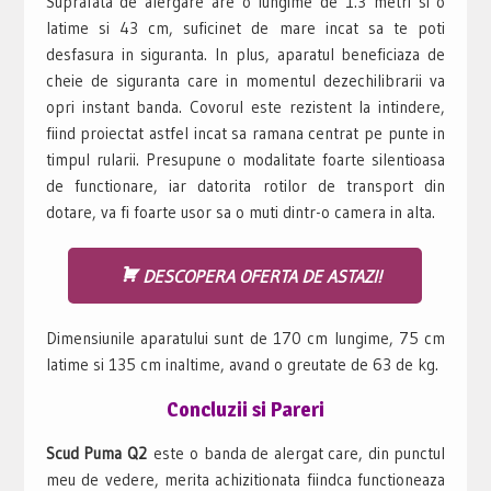
Suprafata de alergare are o lungime de 1.3 metri si o
latime si 43 cm, suficinet de mare incat sa te poti
desfasura in siguranta. In plus, aparatul beneficiaza de
cheie de siguranta care in momentul dezechilibrarii va
opri instant banda. Covorul este rezistent la intindere,
fiind proiectat astfel incat sa ramana centrat pe punte in
timpul rularii. Presupune o modalitate foarte silentioasa
de functionare, iar datorita rotilor de transport din
dotare, va fi foarte usor sa o muti dintr-o camera in alta.
DESCOPERA OFERTA DE ASTAZI!
Dimensiunile aparatului sunt de 170 cm lungime, 75 cm
latime si 135 cm inaltime, avand o greutate de 63 de kg.
Concluzii si Pareri
Scud Puma Q2
este o banda de alergat care, din punctul
meu de vedere, merita achizitionata fiindca functioneaza