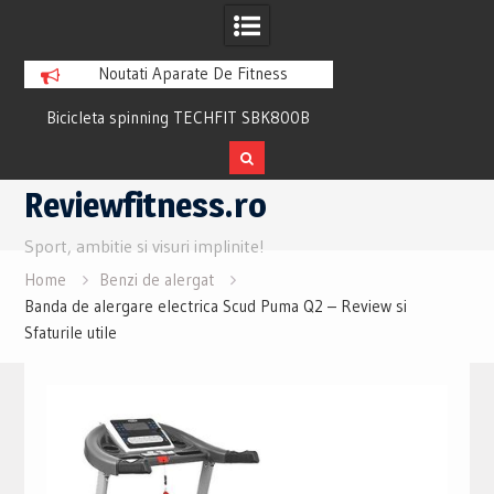
Noutati Aparate De Fitness
Bicicleta spinning TECHFIT SBK800B
Bicicleta fitness cu 
Review si Pareri utile
recuperare TECHFI
Skip
Reviewfitness.ro
to
content
Sport, ambitie si visuri implinite!
Home
Benzi de alergat
Banda de alergare electrica Scud Puma Q2 – Review si
Sfaturile utile