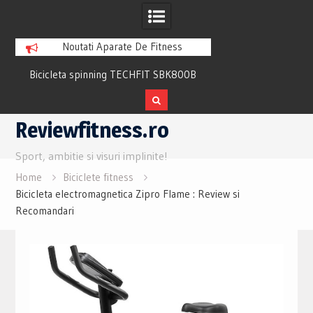
Noutati Aparate De Fitness
Bicicleta spinning TECHFIT SBK800B
Bicicleta fitness cu 
Review si Pareri utile
recuperare TECHFI
Skip
Reviewfitness.ro
to
content
Sport, ambitie si visuri implinite!
Home
Biciclete fitness
Bicicleta electromagnetica Zipro Flame : Review si
Recomandari