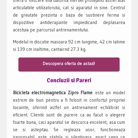
ofera o miscare lina datorita inertiei protejand astfel atat
articulatiile utilizatorului, cat si aparatul in sine. Centrul
de greutate prezinta o baza de sustinere ferma si
dispozitive antiderapante impiedicand deplasarea
acestuia pe parcursul antrenamentului.
Modelul in discutie masoara 92 cm lungime, 42 cm latime
si 139 cm inaltime, cantairnd 27.3 kg.
Descopera oferta de astazi!
Concluzii si Pareri
Bicicleta electromagnetica Zipro Flame
este un model
extrem de bun pentru a fi folosit in confortul propriei
locuinte, oferind astfel un antrenament echilibrat si
eficient. Clientii sunt de parere ca au facut o alegere
foarte buna, caci aparatul se descurca excelent, asa cum
se si asteptau. Se regleaza usor, functioneaza
ireprosabil, este stabila si silentioasa, exact ceea ce