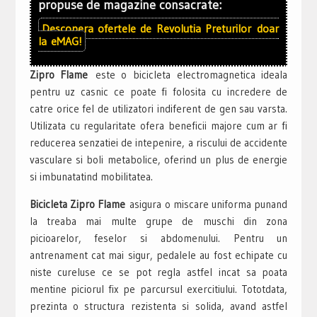
propuse de magazine consacrate:
Descopera ofertele de
Revolutia Preturilor
doar
la
eMAG!
Zipro Flame
este o bicicleta electromagnetica ideala
pentru uz casnic ce poate fi folosita cu incredere de
catre orice fel de utilizatori indiferent de gen sau varsta.
Utilizata cu regularitate ofera beneficii majore cum ar fi
reducerea senzatiei de intepenire, a riscului de accidente
vasculare si boli metabolice, oferind un plus de energie
si imbunatatind mobilitatea.
Bicicleta Zipro Flame
asigura o miscare uniforma punand
la treaba mai multe grupe de muschi din zona
picioarelor, feselor si abdomenului. Pentru un
antrenament cat mai sigur, pedalele au fost echipate cu
niste cureluse ce se pot regla astfel incat sa poata
mentine piciorul fix pe parcursul exercitiului. Tototdata,
prezinta o structura rezistenta si solida, avand astfel