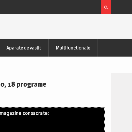
zontala de recuperare
Bicicleta indoor cycling FitTronic® SB50
Pareri
Aparate de vaslit
Multifunctionale
720, 18 programe
 magazine consacrate: