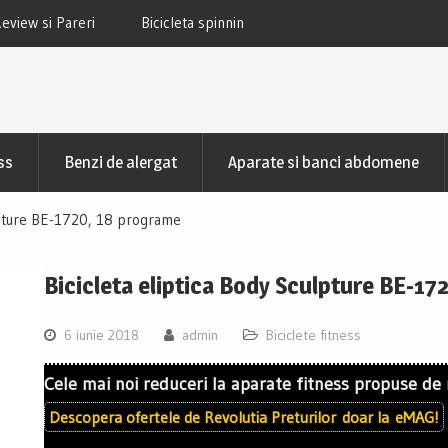
 TECHFIT SBK800B Review si Pareri
Bicicleta fitness cu spatar-ori
TECHFIT R400N Review si
ss
Benzi de alergat
Aparate si banci abdomene
ulpture BE-1720, 18 programe
Bicicleta eliptica Body Sculpture BE-1
6 iunie 2018
admin
Biciclete fitness
Cele mai noi reduceri la aparate fitness propuse de
Descopera ofertele de
Revolutia Preturilor
doar la
eMAG!