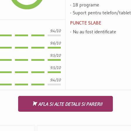
18 programe
Suport pentru telefon/table
PUNCTE SLABE
9.4/10
Nu au fost identificate
9.6/10
9.5/10
9.5/10
9.4/10
AFLA SI ALTE DETALII SI PARERI!