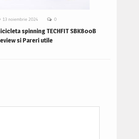
13 noiembrie 2024
0
icicleta spinning TECHFIT SBK800B
eview si Pareri utile