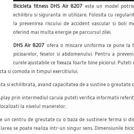
Bicicleta fitness DHS Air 8207
este un model potri
echilibru si siguranta in utilizare. Folosita cu regula
la prevenirea riscului de accident vascular si boli m
oferind mai multa energie pe parcursul zilei.
DHS Air 8207
ofera o miscare uniforma ce pune la 
picioarelor, feselor si abdomenului. Pentru a preveni
curele ajustabile ce fixeaza foarte bine piciorul. Putet
ecta si comoda in timpul exercitiului.
ta si echilibrata, avand capacitatea de a sustine o greutate 
lay prin intermediul caruia puteti verifica informatii referitoa
localizati la nivelul manerelor.
de un centru de greutate cu o baza de sustinere ferma si d
rea se poate realiza intr-un singur sens. Dimensiunile bici