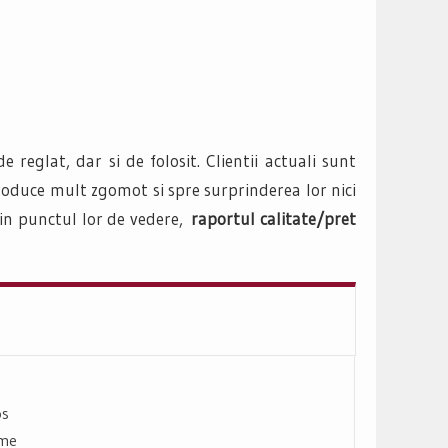
e reglat, dar si de folosit. Clientii actuali sunt
produce mult zgomot si spre surprinderea lor nici
din punctul lor de vedere,
raportul calitate/pret
os
ime