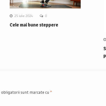
25 iulie 2024
0
Cele mai bune steppere
S
p
 obligatorii sunt marcate cu
*