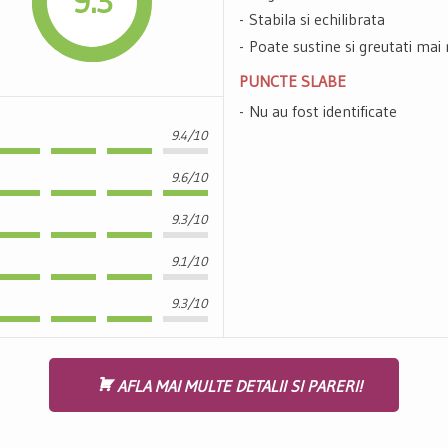
9.3
Stabila si echilibrata
Poate sustine si greutati mai
PUNCTE SLABE
Nu au fost identificate
9.4/10
9.6/10
9.3/10
9.1/10
9.3/10
AFLA MAI MULTE DETALII SI PARERI!