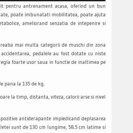
vit pentru antrenament acasa, oferind un bun
ritate, poate imbunatati mobilitatea, poate ajuta
etabolice, ameliorand senzatia de intepenire si
treaba mai multa categorii de muschi din zona
 accidentarea, pedalele au fost dotate cu niste
i regla foarte usor saua in functie de inaltimea pe
de pana la 135 de kg.
re la timp, distanta, viteza, calorii arse si nivel
ispozitive antiderapante impiedicand deplasarea
cletei sunt de 130 cm lungime, 58.5 cm latime si