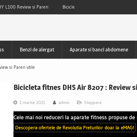
 TECHFIT SBK800B Review si Pareri
Bicicleta fitness cu spatar-ori
TECHFIT R400N Review si
ss
Benzi de alergat
Aparate si banci abdomene
iew si Pareri utile
Bicicleta fitnes DHS Air 8207 : Review si
1 martie 2021
admin
Steppere
Cele mai noi reduceri la aparate fitness propuse de
Descopera ofertele de
Revolutia Preturilor
doar la
eMAG!