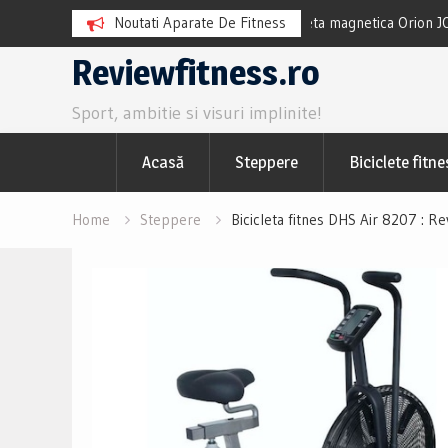
 magnetica Orion JOY L100 Review si Pareri
Noutati Aparate De Fitness
Bicicleta spinning
utile
Skip
Reviewfitness.ro
to
Sport, ambitie si visuri implinite!
content
Acasă
Steppere
Biciclete fitne
Home
Steppere
Bicicleta fitnes DHS Air 8207 : Rev