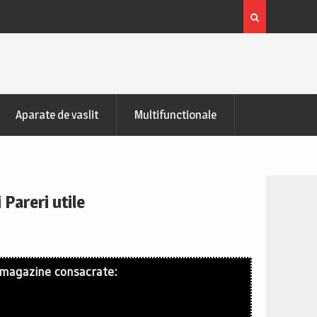
zontala de recuperare
Bicicleta indoor cycling FitTronic® SB50
Pareri
Aparate de vaslit
Multifunctionale
 Pareri utile
 magazine consacrate: